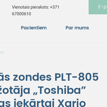
E-p
Vienotais pieraksts:
+371
67000610
Pacientiem
Par mums
mi
kās zondes PLT-805
otāja „Toshiba”
as iekārtai Xario