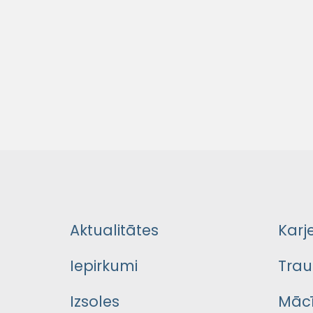
Aktualitātes
Karj
Iepirkumi
Trau
Izsoles
Mācī