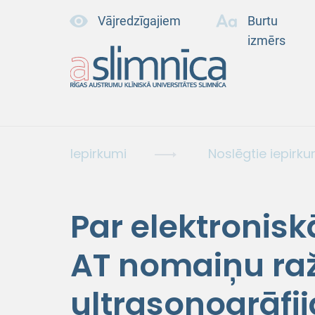
Vājredzīgajiem
Burtu
izmērs
Iepirkumi
Noslēgtie iepirku
Par elektronis
AT nomaiņu raž
ultrasonogrāfij