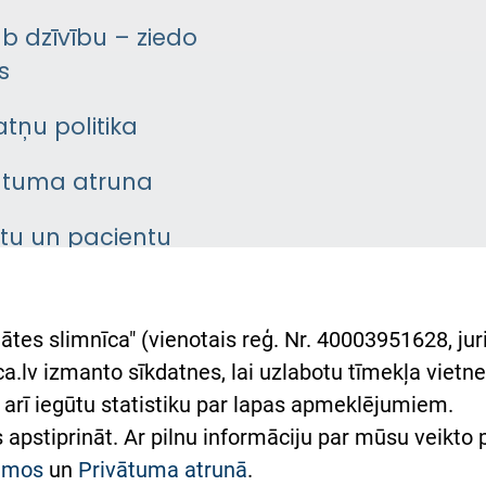
āb dzīvību – ziedo
s
atņu politika
ātuma atruna
ntu un pacientu
asgrāmata
rumu slimnīcas
ātes slimnīca" (vienotais reģ. Nr. 40003951628, juri
lsts Ukrainai
.lv izmanto sīkdatnes, lai uzlabotu tīmekļa vietnes
arī iegūtu statistiku par lapas apmeklējumiem.
римка Східної лікарні
es apstiprināt. Ar pilnu informāciju par mūsu veikto
півпраця з Україною
kumos
un
Privātuma atrunā
.