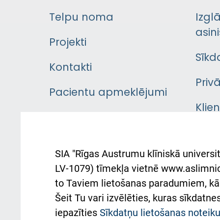
Telpu noma
Izgl
asini
Projekti
Sīkd
Kontakti
Priv
Pacientu apmeklējumi
Klie
Iekšējās kārtības
rok
noteikumi
Aust
SIA "Rīgas Austrumu klīniskā universit
Pacienta
atba
LV-1079) tīmekļa vietnē www.aslimnica
atsauksmju/sūdzību
to Taviem lietošanas paradumiem, kā 
iesniegšanas kārtība
Підт
Šeit Tu vari izvēlēties, kuras sīkdatn
та с
Kā pie mums nokļūt
iepazīties
Sīkdatņu lietošanas notei