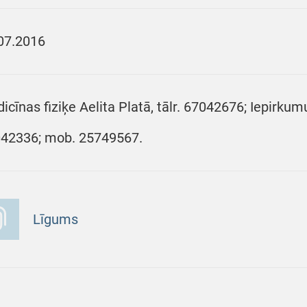
07.2016
icīnas fiziķe Aelita Platā, tālr. 67042676; Iepirkumu
42336; mob. 25749567.
Līgums