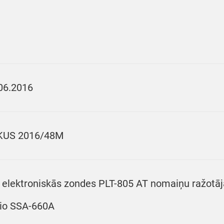
06.2016
KUS 2016/48M
 elektroniskās zondes PLT-805 AT nomaiņu ražotāja 
io SSA-660A