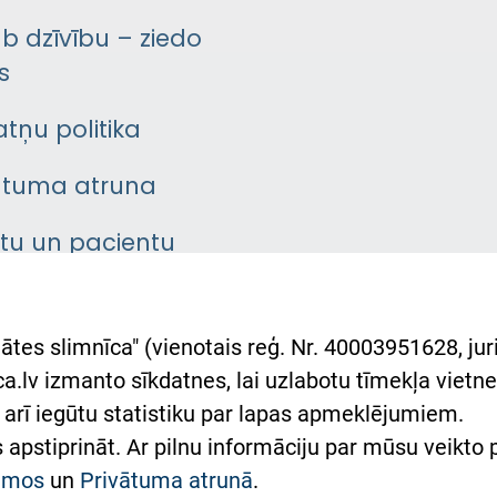
āb dzīvību – ziedo
s
atņu politika
ātuma atruna
ntu un pacientu
asgrāmata
rumu slimnīcas
ātes slimnīca" (vienotais reģ. Nr. 40003951628, juri
lsts Ukrainai
.lv izmanto sīkdatnes, lai uzlabotu tīmekļa vietnes
arī iegūtu statistiku par lapas apmeklējumiem.
римка Східної лікарні
es apstiprināt. Ar pilnu informāciju par mūsu veikto
півпраця з Україною
kumos
un
Privātuma atrunā
.