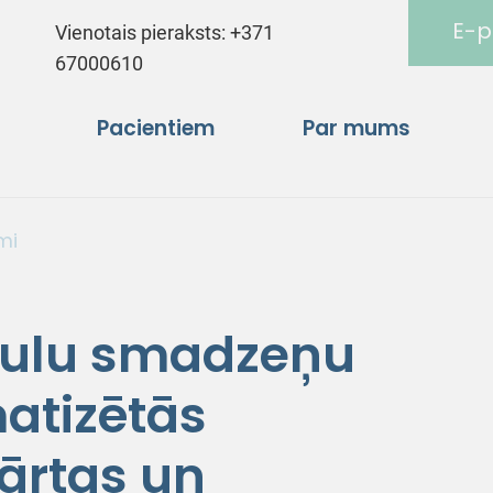
E-p
Vienotais pieraksts:
+371
67000610
Pacientiem
Par mums
mi
aulu smadzeņu
atizētās
ārtas un