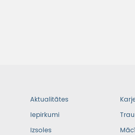
Aktualitātes
Karj
Iepirkumi
Trau
Izsoles
Mācī