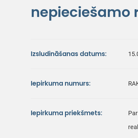
nepieciešamo r
Izsludināšanas datums:
15.
Iepirkuma numurs:
RA
Iepirkuma priekšmets:
Par
rea