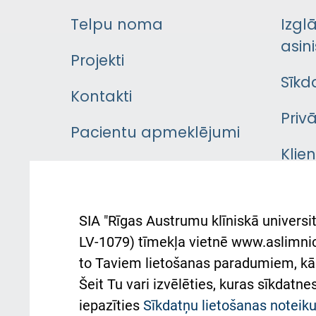
Telpu noma
Izgl
asini
Projekti
Sīkd
Kontakti
Priv
Pacientu apmeklējumi
Klie
Iekšējās kārtības
rok
noteikumi
Aust
SIA "Rīgas Austrumu klīniskā universit
Pacienta
atba
LV-1079) tīmekļa vietnē www.aslimnica
atsauksmju/sūdzību
to Taviem lietošanas paradumiem, kā 
iesniegšanas kārtība
Підт
Šeit Tu vari izvēlēties, kuras sīkdatn
та с
Kā pie mums nokļūt
iepazīties
Sīkdatņu lietošanas notei