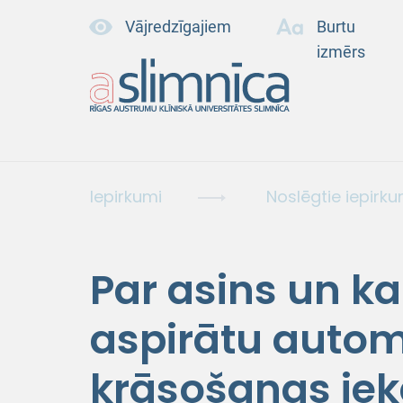
Vājredzīgajiem
Burtu
izmērs
Iepirkumi
Noslēgtie iepirku
Par asins un k
aspirātu autom
krāsošanas iek