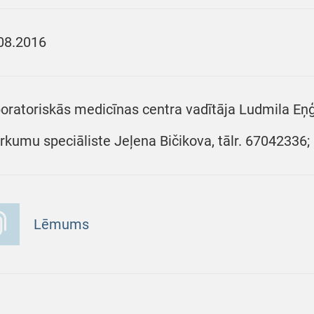
08.2016
oratoriskās medicīnas centra vadītāja Ludmila Eņģ
irkumu speciāliste Jeļena Bičikova, tālr. 67042336
Lēmums