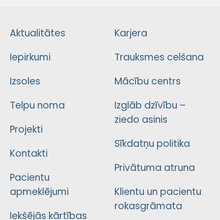
Aktualitātes
Karjera
Iepirkumi
Trauksmes celšana
Izsoles
Mācību centrs
Telpu noma
Izglāb dzīvību –
ziedo asinis
Projekti
Sīkdatņu politika
Kontakti
Privātuma atruna
Pacientu
apmeklējumi
Klientu un pacientu
rokasgrāmata
Iekšējās kārtības