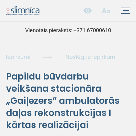
Vienotais pieraksts:
+371 67000610
Iepirkumi
Noslēgtie iepirkumi
Papildu būvdarbu
veikšana stacionāra
„Gaiļezers” ambulatorās
daļas rekonstrukcijas I
kārtas realizācijai