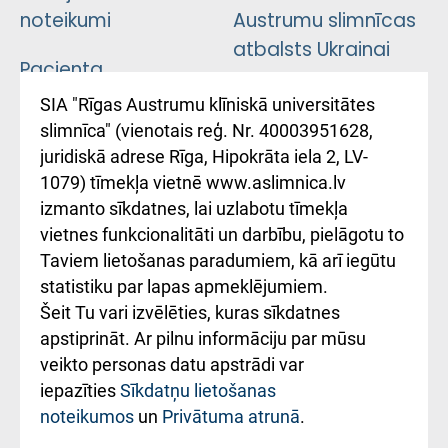
noteikumi
Austrumu slimnīcas
atbalsts Ukrainai
Pacienta
atsauksmju/sūdzību
Підтримка Східної
SIA "Rīgas Austrumu klīniskā universitātes
iesniegšanas
лікарні та співпраця з
slimnīca" (vienotais reģ. Nr. 40003951628,
kārtība
Україною
juridiskā adrese Rīga, Hipokrāta iela 2, LV-
1079) tīmekļa vietnē www.aslimnica.lv
Kā pie mums nokļūt
izmanto sīkdatnes, lai uzlabotu tīmekļa
vietnes funkcionalitāti un darbību, pielāgotu to
Rēķinu apmaksas
Taviem lietošanas paradumiem, kā arī iegūtu
ceļvedis
statistiku par lapas apmeklējumiem.
Šeit Tu vari izvēlēties, kuras sīkdatnes
Rekvizīti un
apstiprināt. Ar pilnu informāciju par mūsu
ārstniecības
veikto personas datu apstrādi var
iestādes kods
iepazīties
Sīkdatņu lietošanas
noteikumos
un
Privātuma atrunā
.
010000234