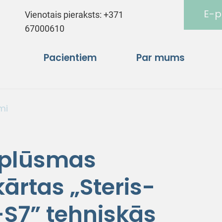
E-p
Vienotais pieraksts:
+371
67000610
Pacientiem
Par mums
mi
 plūsmas
ekārtas „Steris-
S7” tehniskās