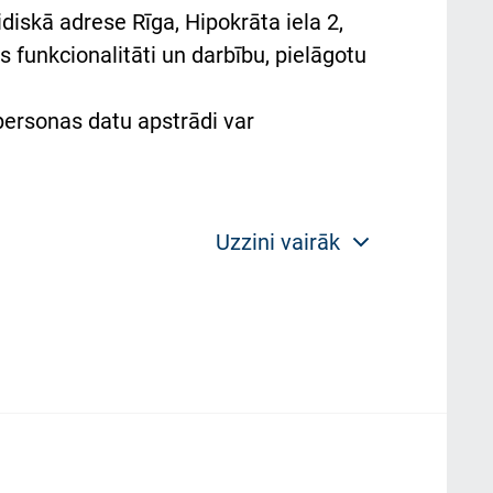
diskā adrese Rīga, Hipokrāta iela 2,
 funkcionalitāti un darbību, pielāgotu
 personas datu apstrādi var
Uzzini vairāk
 politikas mērķis ir sniegt fiziskajai