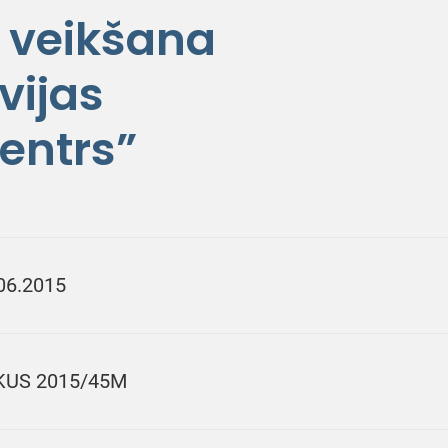
 veikšana
vijas
centrs”
06.2015
KUS 2015/45M