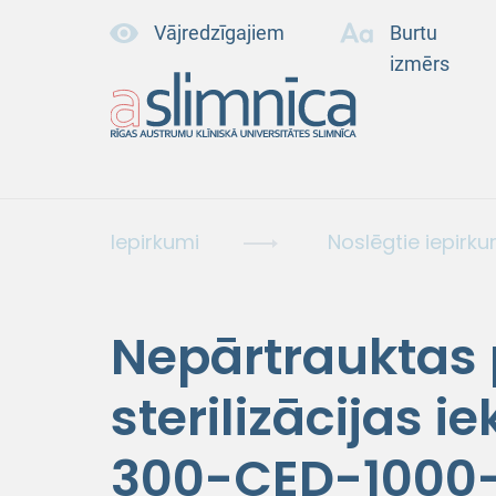
Vājredzīgajiem
Burtu
izmērs
Iepirkumi
Noslēgtie iepirku
Nepārtrauktas
sterilizācijas i
300-CED-1000-