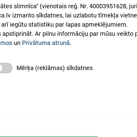
rumu slimnīcas
ātes slimnīca" (vienotais reģ. Nr. 40003951628, juri
lsts Ukrainai
.lv izmanto sīkdatnes, lai uzlabotu tīmekļa vietnes
arī iegūtu statistiku par lapas apmeklējumiem.
римка Східної лікарні
es apstiprināt. Ar pilnu informāciju par mūsu veikto
півпраця з Україною
kumos
un
Privātuma atrunā
.
Mērķa (reklāmas) sīkdatnes
slimnīca, turpmāk – Pārzinis, sīkdatņu izmantošanas
 sīkdatņu izmantošanas nosacījumiem.