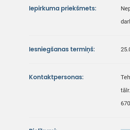
Iepirkuma priekšmets:
Nep
dar
Iesniegšanas termiņš:
25.
Kontaktpersonas:
Teh
tāl
670