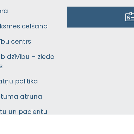
era
ksmes celšana
bu centrs
āb dzīvību – ziedo
s
atņu politika
ātuma atruna
ntu un pacientu
asgrāmata