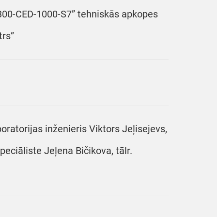
s-300-CED-1000-S7” tehniskās apkopes
trs”
atorijas inženieris Viktors Jeļisejevs,
eciāliste Jeļena Bičikova, tālr.