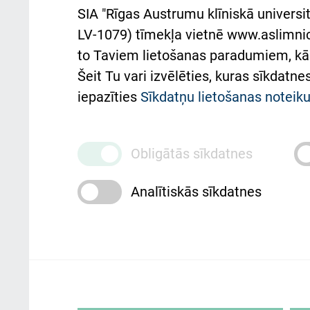
Aust
SIA "Rīgas Austrumu klīniskā universit
Pacienta
atba
LV-1079) tīmekļa vietnē www.aslimnica
atsauksmju/sūdzību
to Taviem lietošanas paradumiem, kā 
iesniegšanas kārtība
Підт
Šeit Tu vari izvēlēties, kuras sīkdatn
та с
Kā pie mums nokļūt
iepazīties
Sīkdatņu lietošanas notei
Rēķinu apmaksas
ceļvedis
Obligātās sīkdatnes
Rekvizīti un ārstniecības
Analītiskās sīkdatnes
iestādes kods 010000234
Maksas pakalpojumu
cenrādis
Rīgas Austrumu klīniskā universitātes 
personai/klientam – informāciju par