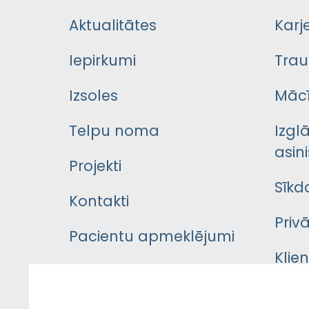
Aktualitātes
Karj
Iepirkumi
Trau
Izsoles
Mācī
Telpu noma
Izgl
asini
Projekti
Sīkd
Kontakti
Priv
Pacientu apmeklējumi
Klie
Iekšējās kārtības
rok
noteikumi