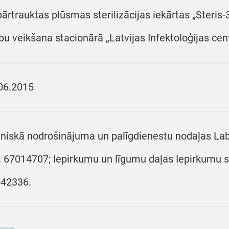
ārtrauktas plūsmas sterilizācijas iekārtas „Steri
bu veikšana stacionārā „Latvijas Infektoloģijas cen
06.2015
niskā nodrošinājuma un palīgdienestu nodaļas Labor
r. 67014707; Iepirkumu un līgumu daļas Iepirkumu sp
42336.