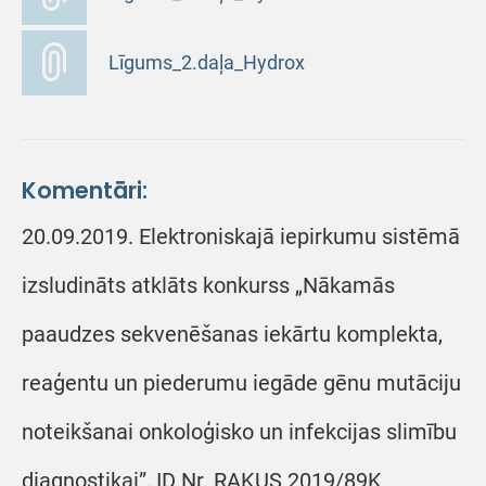
Līgums_2.daļa_Hydrox
Komentāri:
20.09.2019. Elektroniskajā iepirkumu sistēmā
izsludināts atklāts konkurss „Nākamās
paaudzes sekvenēšanas iekārtu komplekta,
reaģentu un piederumu iegāde gēnu mutāciju
noteikšanai onkoloģisko un infekcijas slimību
diagnostikai”, ID Nr. RAKUS 2019/89K.