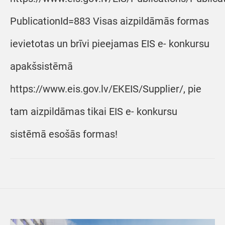
PublicationId=883 Visas aizpildāmās formas
ievietotas un brīvi pieejamas EIS e- konkursu
apakšsistēmā
https://www.eis.gov.lv/EKEIS/Supplier/, pie
tam aizpildāmas tikai EIS e- konkursu
sistēmā esošās formas!