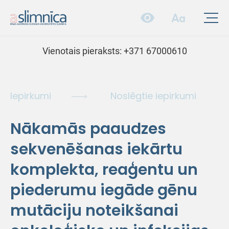
Vienotais pieraksts:
+371 67000610
Iepirkumi
Noslēgtie iepirkumi
Nākamās paaudzes
sekvenēšanas iekārtu
komplekta, reaģentu un
piederumu iegāde gēnu
mutāciju noteikšanai