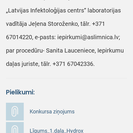
„Latvijas Infektoloģijas centrs” laboratorijas
vadītāja Jeļena Storoženko, tālr. +371
67014220, e-pasts: iepirkumi@aslimnica.lv;
par procedūru- Sanita Lauceniece, Iepirkumu
daļas juriste, tālr. +371 67042336.
Pielikumi:
Konkursa ziņojums
Līgums_1.daļa_Hydrox