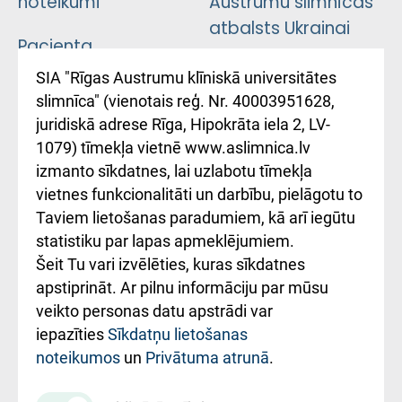
noteikumi
Austrumu slimnīcas
atbalsts Ukrainai
Pacienta
atsauksmju/sūdzību
Підтримка Східної
SIA "Rīgas Austrumu klīniskā universitātes
iesniegšanas
лікарні та співпраця з
slimnīca" (vienotais reģ. Nr. 40003951628,
kārtība
Україною
juridiskā adrese Rīga, Hipokrāta iela 2, LV-
1079) tīmekļa vietnē www.aslimnica.lv
Kā pie mums nokļūt
izmanto sīkdatnes, lai uzlabotu tīmekļa
vietnes funkcionalitāti un darbību, pielāgotu to
Rēķinu apmaksas
Taviem lietošanas paradumiem, kā arī iegūtu
ceļvedis
statistiku par lapas apmeklējumiem.
Šeit Tu vari izvēlēties, kuras sīkdatnes
Rekvizīti un
apstiprināt. Ar pilnu informāciju par mūsu
ārstniecības
veikto personas datu apstrādi var
iestādes kods
iepazīties
Sīkdatņu lietošanas
noteikumos
un
Privātuma atrunā
.
010000234