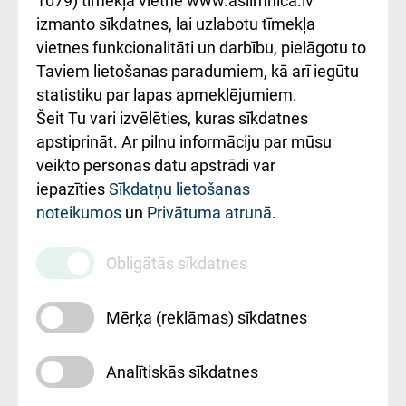
1079) tīmekļa vietnē www.aslimnica.lv
Kā pie mums nokļūt
izmanto sīkdatnes, lai uzlabotu tīmekļa
vietnes funkcionalitāti un darbību, pielāgotu to
Rēķinu apmaksas
Taviem lietošanas paradumiem, kā arī iegūtu
ceļvedis
statistiku par lapas apmeklējumiem.
Šeit Tu vari izvēlēties, kuras sīkdatnes
Rekvizīti un
apstiprināt. Ar pilnu informāciju par mūsu
ārstniecības
veikto personas datu apstrādi var
iestādes kods
iepazīties
Sīkdatņu lietošanas
noteikumos
un
Privātuma atrunā
.
010000234
Maksas
Obligātās sīkdatnes
pakalpojumu
cenrādis
Mērķa (reklāmas) sīkdatnes
Analītiskās sīkdatnes
Uz sākumu