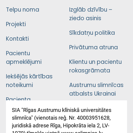
Telpu noma
Izglāb dzīvību –
ziedo asinis
Projekti
Sīkdatņu politika
Kontakti
Privātuma atruna
Pacientu
apmeklējumi
Klientu un pacientu
rokasgrāmata
Iekšējās kārtības
noteikumi
Austrumu slimnīcas
atbalsts Ukrainai
Pacienta
atsauksmju/sūdzību
Підтримка Східної
SIA "Rīgas Austrumu klīniskā universitātes
iesniegšanas
лікарні та співпраця з
slimnīca" (vienotais reģ. Nr. 40003951628,
kārtība
Україною
juridiskā adrese Rīga, Hipokrāta iela 2, LV-