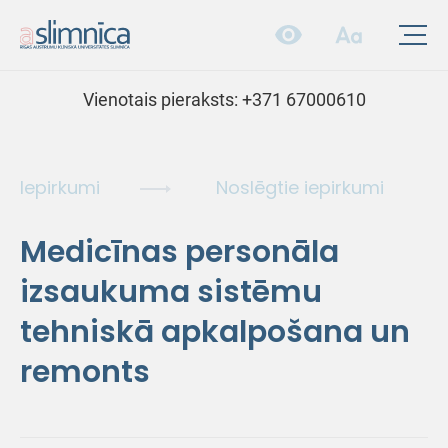
Vienotais pieraksts:
+371 67000610
Iepirkumi
Noslēgtie iepirkumi
Medicīnas personāla
izsaukuma sistēmu
tehniskā apkalpošana un
remonts