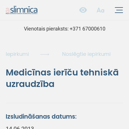
Vienotais pieraksts:
+371 67000610
Iepirkumi
Noslēgtie iepirkumi
Medicīnas ierīču tehniskā
uzraudzība
Izsludināšanas datums:
14.06.2013