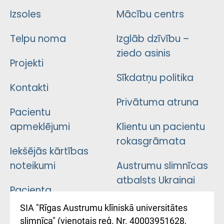
Izsoles
Mācību centrs
Telpu noma
Izglāb dzīvību –
ziedo asinis
Projekti
Sīkdatņu politika
Kontakti
Privātuma atruna
Pacientu
apmeklējumi
Klientu un pacientu
rokasgrāmata
Iekšējās kārtības
noteikumi
Austrumu slimnīcas
atbalsts Ukrainai
Pacienta
atsauksmju/sūdzību
Підтримка Східної
SIA "Rīgas Austrumu klīniskā universitātes
iesniegšanas
лікарні та співпраця з
slimnīca" (vienotais reģ. Nr. 40003951628,