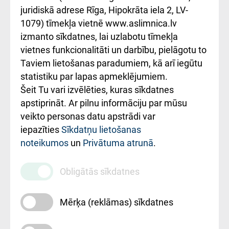
kārtība
Україною
juridiskā adrese Rīga, Hipokrāta iela 2, LV-
1079) tīmekļa vietnē www.aslimnica.lv
Kā pie mums nokļūt
izmanto sīkdatnes, lai uzlabotu tīmekļa
vietnes funkcionalitāti un darbību, pielāgotu to
Rēķinu apmaksas
Taviem lietošanas paradumiem, kā arī iegūtu
ceļvedis
statistiku par lapas apmeklējumiem.
Šeit Tu vari izvēlēties, kuras sīkdatnes
Rekvizīti un
apstiprināt. Ar pilnu informāciju par mūsu
ārstniecības
veikto personas datu apstrādi var
iestādes kods
iepazīties
Sīkdatņu lietošanas
noteikumos
un
Privātuma atrunā
.
010000234
Maksas
Obligātās sīkdatnes
pakalpojumu
cenrādis
Mērķa (reklāmas) sīkdatnes