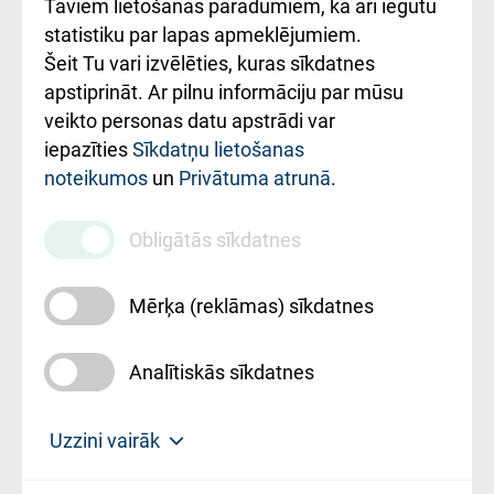
Taviem lietošanas paradumiem, kā arī iegūtu
ceļvedis
statistiku par lapas apmeklējumiem.
Šeit Tu vari izvēlēties, kuras sīkdatnes
Rekvizīti un
apstiprināt. Ar pilnu informāciju par mūsu
ārstniecības
veikto personas datu apstrādi var
iestādes kods
iepazīties
Sīkdatņu lietošanas
noteikumos
un
Privātuma atrunā
.
010000234
Maksas
Obligātās sīkdatnes
pakalpojumu
cenrādis
Mērķa (reklāmas) sīkdatnes
Analītiskās sīkdatnes
Uz sākumu
Uzzini vairāk
Rīgas Austrumu klīniskā universitātes