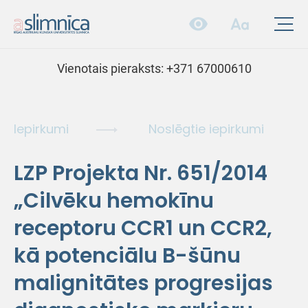
Vienotais pieraksts:
+371 67000610
Iepirkumi
Noslēgtie iepirkumi
LZP Projekta Nr. 651/2014
„Cilvēku hemokīnu
receptoru CCR1 un CCR2,
kā potenciālu B-šūnu
malignitātes progresijas