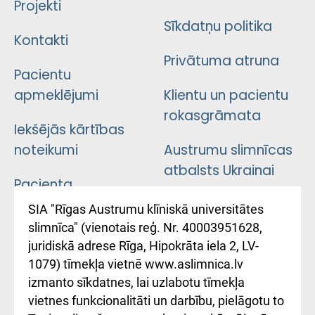
Projekti
Sīkdatņu politika
Kontakti
Privātuma atruna
Pacientu
apmeklējumi
Klientu un pacientu
rokasgrāmata
Iekšējās kārtības
noteikumi
Austrumu slimnīcas
atbalsts Ukrainai
Pacienta
atsauksmju/sūdzību
Підтримка Східної
SIA "Rīgas Austrumu klīniskā universitātes
iesniegšanas
лікарні та співпраця з
slimnīca" (vienotais reģ. Nr. 40003951628,
kārtība
Україною
juridiskā adrese Rīga, Hipokrāta iela 2, LV-
1079) tīmekļa vietnē www.aslimnica.lv
Kā pie mums nokļūt
izmanto sīkdatnes, lai uzlabotu tīmekļa
vietnes funkcionalitāti un darbību, pielāgotu to
Rēķinu apmaksas