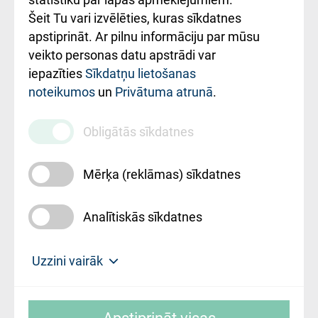
Šeit Tu vari izvēlēties, kuras sīkdatnes
Rekvizīti un
apstiprināt. Ar pilnu informāciju par mūsu
ārstniecības
veikto personas datu apstrādi var
iestādes kods
iepazīties
Sīkdatņu lietošanas
noteikumos
un
Privātuma atrunā
.
010000234
Maksas
Obligātās sīkdatnes
pakalpojumu
cenrādis
Mērķa (reklāmas) sīkdatnes
Analītiskās sīkdatnes
Uz sākumu
Uzzini vairāk
Rīgas Austrumu klīniskā universitātes
© SIA "Rīgas Austrumu klīniskā universitātes
slimnīca, turpmāk – Pārzinis, sīkdatņu