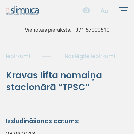
Vienotais pieraksts:
+371 67000610
Iepirkumi
Noslēgtie iepirkumi
Kravas lifta nomaiņa
stacionārā “TPSC”
Izsludināšanas datums:
28.03.2018