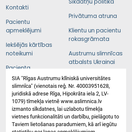
Sīkdatņu politika
Kontakti
Privātuma atruna
Pacientu
apmeklējumi
Klientu un pacientu
rokasgrāmata
Iekšējās kārtības
noteikumi
Austrumu slimnīcas
atbalsts Ukrainai
Pacienta
atsauksmju/sūdzību
Підтримка Східної
SIA "Rīgas Austrumu klīniskā universitātes
iesniegšanas
лікарні та співпраця з
slimnīca" (vienotais reģ. Nr. 40003951628,
kārtība
Україною
juridiskā adrese Rīga, Hipokrāta iela 2, LV-
1079) tīmekļa vietnē www.aslimnica.lv
Kā pie mums nokļūt
izmanto sīkdatnes, lai uzlabotu tīmekļa
vietnes funkcionalitāti un darbību, pielāgotu to
Rēķinu apmaksas
Taviem lietošanas paradumiem, kā arī iegūtu
ceļvedis
statistiku par lapas apmeklējumiem.