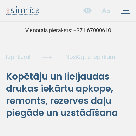
Vienotais pieraksts:
+371 67000610
Iepirkumi
Noslēgtie iepirkumi
Kopētāju un lieljaudas
drukas iekārtu apkope,
remonts, rezerves daļu
piegāde un uzstādīšana