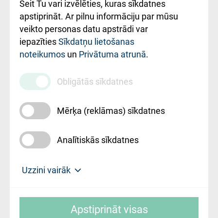
Šeit Tu vari izvēlēties, kuras sīkdatnes
Rekvizīti un
apstiprināt. Ar pilnu informāciju par mūsu
ārstniecības
veikto personas datu apstrādi var
iestādes kods
iepazīties
Sīkdatņu lietošanas
noteikumos
un
Privātuma atrunā
.
010000234
Maksas
Obligātās sīkdatnes
pakalpojumu
cenrādis
Mērķa (reklāmas) sīkdatnes
Analītiskās sīkdatnes
Uz sākumu
Uzzini vairāk
Rīgas Austrumu klīniskā universitātes
© SIA "Rīgas Austrumu klīniskā universitātes
slimnīca, turpmāk – Pārzinis, sīkdatņu
Apstiprināt visas
slimnīca"