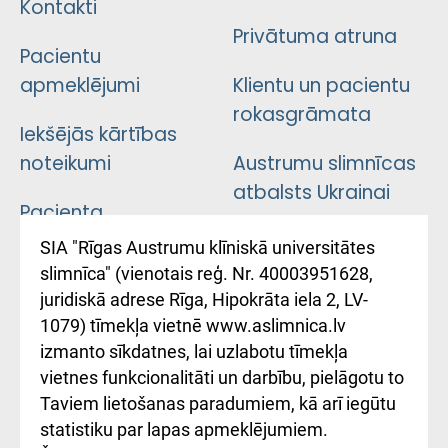
Kontakti
Privātuma atruna
Pacientu
apmeklējumi
Klientu un pacientu
rokasgrāmata
Iekšējās kārtības
noteikumi
Austrumu slimnīcas
atbalsts Ukrainai
Pacienta
atsauksmju/sūdzību
Підтримка Східної
SIA "Rīgas Austrumu klīniskā universitātes
iesniegšanas
лікарні та співпраця з
slimnīca" (vienotais reģ. Nr. 40003951628,
kārtība
Україною
juridiskā adrese Rīga, Hipokrāta iela 2, LV-
1079) tīmekļa vietnē www.aslimnica.lv
Kā pie mums nokļūt
izmanto sīkdatnes, lai uzlabotu tīmekļa
vietnes funkcionalitāti un darbību, pielāgotu to
Rēķinu apmaksas
Taviem lietošanas paradumiem, kā arī iegūtu
ceļvedis
statistiku par lapas apmeklējumiem.