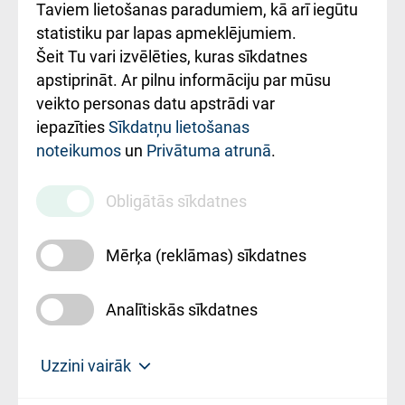
Rēķinu apmaksas
Taviem lietošanas paradumiem, kā arī iegūtu
ceļvedis
statistiku par lapas apmeklējumiem.
Šeit Tu vari izvēlēties, kuras sīkdatnes
Rekvizīti un
apstiprināt. Ar pilnu informāciju par mūsu
ārstniecības
veikto personas datu apstrādi var
iestādes kods
iepazīties
Sīkdatņu lietošanas
noteikumos
un
Privātuma atrunā
.
010000234
Maksas
Obligātās sīkdatnes
pakalpojumu
cenrādis
Mērķa (reklāmas) sīkdatnes
Analītiskās sīkdatnes
Uz sākumu
Uzzini vairāk