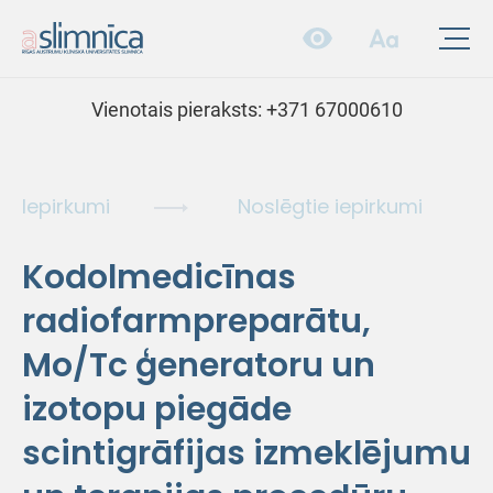
Vienotais pieraksts:
+371 67000610
Iepirkumi
Noslēgtie iepirkumi
Kodolmedicīnas
radiofarmpreparātu,
Mo/Tc ģeneratoru un
izotopu piegāde
scintigrāfijas izmeklējumu