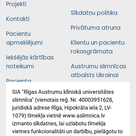
Projekti
Sīkdatņu politika
Kontakti
Privātuma atruna
Pacientu
apmeklējumi
Klientu un pacientu
rokasgrāmata
Iekšējās kārtības
noteikumi
Austrumu slimnīcas
atbalsts Ukrainai
Pacienta
atsauksmju/sūdzību
Підтримка Східної
SIA "Rīgas Austrumu klīniskā universitātes
iesniegšanas
лікарні та співпраця з
slimnīca" (vienotais reģ. Nr. 40003951628,
kārtība
Україною
juridiskā adrese Rīga, Hipokrāta iela 2, LV-
1079) tīmekļa vietnē www.aslimnica.lv
Kā pie mums nokļūt
izmanto sīkdatnes, lai uzlabotu tīmekļa
vietnes funkcionalitāti un darbību, pielāgotu to