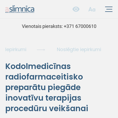
Vienotais pieraksts:
+371 67000610
Iepirkumi
Noslēgtie iepirkumi
Kodolmedicīnas
radiofarmaceitisko
preparātu piegāde
inovatīvu terapijas
procedūru veikšanai