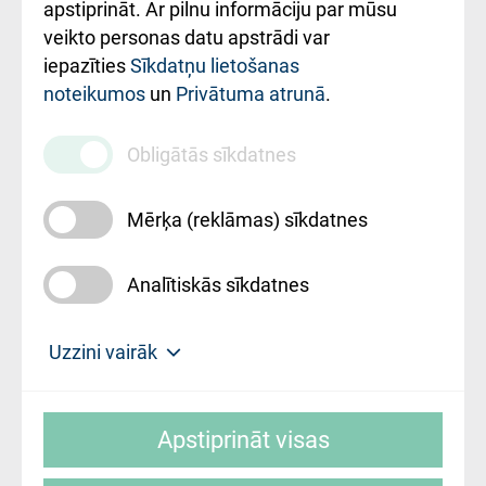
Rekvizīti un
apstiprināt. Ar pilnu informāciju par mūsu
ārstniecības
veikto personas datu apstrādi var
iestādes kods
iepazīties
Sīkdatņu lietošanas
noteikumos
un
Privātuma atrunā
.
010000234
Maksas
Obligātās sīkdatnes
pakalpojumu
cenrādis
Mērķa (reklāmas) sīkdatnes
Analītiskās sīkdatnes
Uz sākumu
Uzzini vairāk
Rīgas Austrumu klīniskā universitātes
© SIA "Rīgas Austrumu klīniskā universitātes
slimnīca, turpmāk – Pārzinis, sīkdatņu
Apstiprināt visas
slimnīca"
izmantošanas politikas mērķis ir sniegt