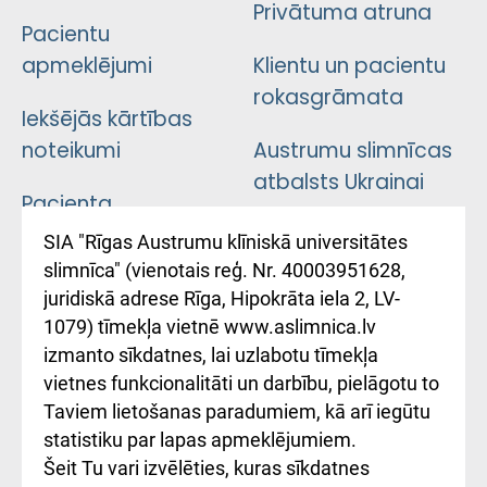
Privātuma atruna
Pacientu
apmeklējumi
Klientu un pacientu
rokasgrāmata
Iekšējās kārtības
noteikumi
Austrumu slimnīcas
atbalsts Ukrainai
Pacienta
atsauksmju/sūdzību
Підтримка Східної
SIA "Rīgas Austrumu klīniskā universitātes
iesniegšanas
лікарні та співпраця з
slimnīca" (vienotais reģ. Nr. 40003951628,
kārtība
Україною
juridiskā adrese Rīga, Hipokrāta iela 2, LV-
1079) tīmekļa vietnē www.aslimnica.lv
Kā pie mums nokļūt
izmanto sīkdatnes, lai uzlabotu tīmekļa
vietnes funkcionalitāti un darbību, pielāgotu to
Rēķinu apmaksas
Taviem lietošanas paradumiem, kā arī iegūtu
ceļvedis
statistiku par lapas apmeklējumiem.
Šeit Tu vari izvēlēties, kuras sīkdatnes