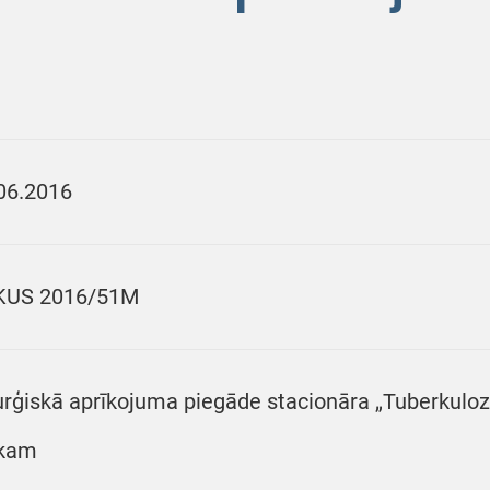
06.2016
KUS 2016/51M
urģiskā aprīkojuma piegāde stacionāra „Tuberkuloz
okam