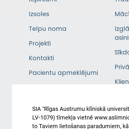
Izsoles
Mācī
Telpu noma
Izgl
asini
Projekti
Sīkd
Kontakti
Priv
Pacientu apmeklējumi
Klie
Iekšējās kārtības
rok
noteikumi
Aust
SIA "Rīgas Austrumu klīniskā universit
Pacienta
atba
LV-1079) tīmekļa vietnē www.aslimnica
atsauksmju/sūdzību
to Taviem lietošanas paradumiem, kā 