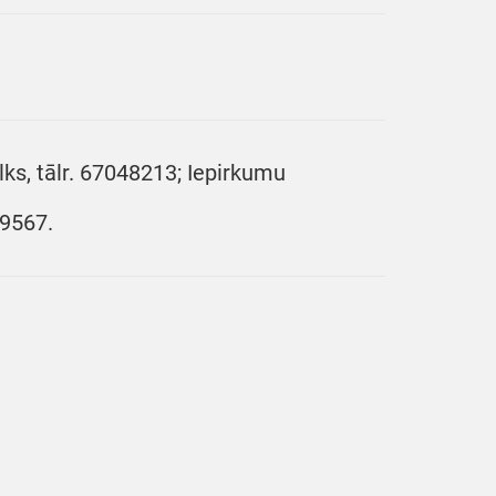
lks, tālr. 67048213; Iepirkumu
49567.