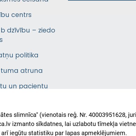
bu centrs
āb dzīvību – ziedo
s
atņu politika
ātuma atruna
ntu un pacientu
asgrāmata
rumu slimnīcas
ātes slimnīca" (vienotais reģ. Nr. 40003951628, juri
lsts Ukrainai
.lv izmanto sīkdatnes, lai uzlabotu tīmekļa vietnes
arī iegūtu statistiku par lapas apmeklējumiem.