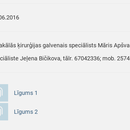
06.2016
akālās ķirurģijas galvenais speciālists Māris Apšva
ciāliste Jeļena Bičikova, tālr. 67042336; mob. 257
Līgums 1
Līgums 2