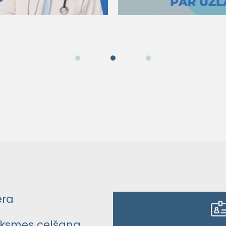
era
ksmes celšana