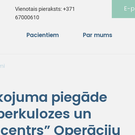
E-p
Vienotais pieraksts:
+371
67000610
Pacientiem
Par mums
mi
īkojuma piegāde
berkulozes un
 centrs” Operāciju