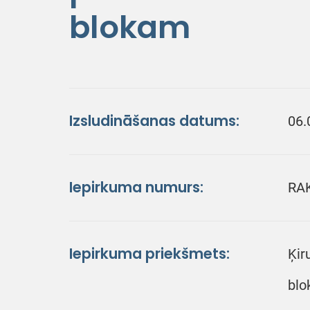
blokam
Izsludināšanas datums:
06.
Iepirkuma numurs:
RA
Iepirkuma priekšmets:
Ķir
bl