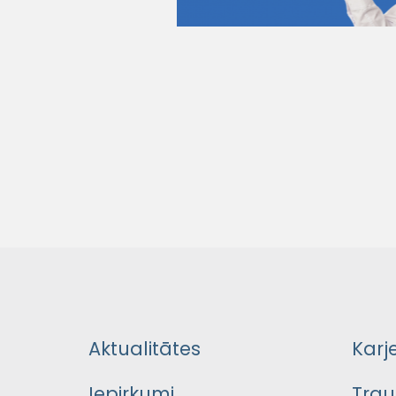
Aktualitātes
Karj
Iepirkumi
Trau