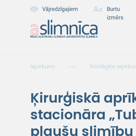
Vājredzīgajiem
Burtu
izmērs
Iepirkumi
Noslēgtie iepirku
Ķirurģiskā apr
stacionāra „Tu
plaušu slimību