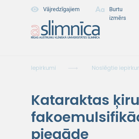
Vājredzīgajiem
Burtu
izmērs
Iepirkumi
Noslēgtie iepirku
Kataraktas ķiru
fakoemulsifikāc
piegāde