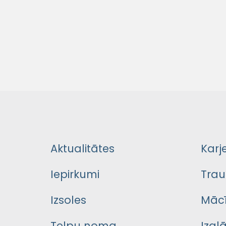
Aktualitātes
Karj
Iepirkumi
Trau
Izsoles
Mācī