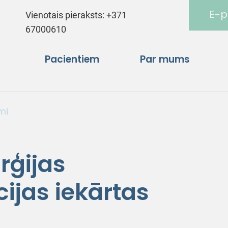
E-p
Vienotais pieraksts:
+371
67000610
Pacientiem
Par mums
mi
rģijas
ijas iekārtas