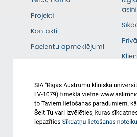
Telpu noma
Izgl
asini
Projekti
Sīkd
Kontakti
Priv
Pacientu apmeklējumi
Klie
Iekšējās kārtības
rok
noteikumi
Aust
SIA "Rīgas Austrumu klīniskā universit
Pacienta
atba
LV-1079) tīmekļa vietnē www.aslimnica
atsauksmju/sūdzību
to Taviem lietošanas paradumiem, kā 
iesniegšanas kārtība
Підт
Šeit Tu vari izvēlēties, kuras sīkdatn
та с
Kā pie mums nokļūt
iepazīties
Sīkdatņu lietošanas notei