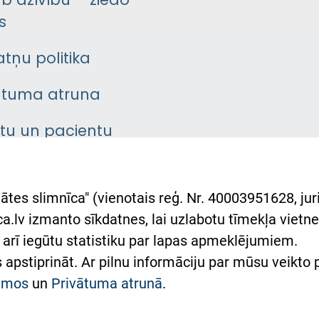
āb dzīvību – ziedo
s
atņu politika
ātuma atruna
ntu un pacientu
asgrāmata
rumu slimnīcas
ātes slimnīca" (vienotais reģ. Nr. 40003951628, juri
lsts Ukrainai
.lv izmanto sīkdatnes, lai uzlabotu tīmekļa vietnes
arī iegūtu statistiku par lapas apmeklējumiem.
римка Східної лікарні
es apstiprināt. Ar pilnu informāciju par mūsu veikto
півпраця з Україною
kumos
un
Privātuma atrunā
.