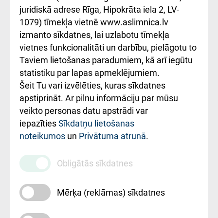
kārtība
Україною
juridiskā adrese Rīga, Hipokrāta iela 2, LV-
1079) tīmekļa vietnē www.aslimnica.lv
Kā pie mums nokļūt
izmanto sīkdatnes, lai uzlabotu tīmekļa
vietnes funkcionalitāti un darbību, pielāgotu to
Rēķinu apmaksas
Taviem lietošanas paradumiem, kā arī iegūtu
ceļvedis
statistiku par lapas apmeklējumiem.
Šeit Tu vari izvēlēties, kuras sīkdatnes
Rekvizīti un
apstiprināt. Ar pilnu informāciju par mūsu
ārstniecības
veikto personas datu apstrādi var
iestādes kods
iepazīties
Sīkdatņu lietošanas
noteikumos
un
Privātuma atrunā
.
010000234
Maksas
Obligātās sīkdatnes
pakalpojumu
cenrādis
Mērķa (reklāmas) sīkdatnes