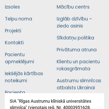
Izsoles
Mācību centrs
Telpu noma
Izglāb dzīvību –
ziedo asinis
Projekti
Sīkdatņu politika
Kontakti
Privātuma atruna
Pacientu
apmeklējumi
Klientu un pacientu
rokasgrāmata
Iekšējās kārtības
noteikumi
Austrumu slimnīcas
atbalsts Ukrainai
Pacienta
atsauksmju/sūdzību
Підтримка Східної
SIA "Rīgas Austrumu klīniskā universitātes
iesniegšanas
лікарні та співпраця з
slimnīca" (vienotais reģ. Nr. 40003951628,