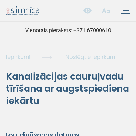
Vienotais pieraksts:
+371 67000610
Iepirkumi
Noslēgtie iepirkumi
Kanalizācijas cauruļvadu
tīrīšana ar augstspiediena
iekārtu
Izsludināšanas datums: