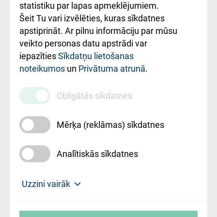
ceļvedis
statistiku par lapas apmeklējumiem.
Šeit Tu vari izvēlēties, kuras sīkdatnes
Rekvizīti un
apstiprināt. Ar pilnu informāciju par mūsu
ārstniecības
veikto personas datu apstrādi var
iestādes kods
iepazīties
Sīkdatņu lietošanas
noteikumos
un
Privātuma atrunā
.
010000234
Maksas
Obligātās sīkdatnes
pakalpojumu
cenrādis
Mērķa (reklāmas) sīkdatnes
Analītiskās sīkdatnes
Uz sākumu
Uzzini vairāk
Rīgas Austrumu klīniskā universitātes
© SIA "Rīgas Austrumu klīniskā universitātes