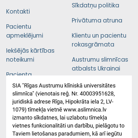
Sīkdatņu politika
Kontakti
Privātuma atruna
Pacientu
apmeklējumi
Klientu un pacientu
rokasgrāmata
Iekšējās kārtības
noteikumi
Austrumu slimnīcas
atbalsts Ukrainai
Pacienta
atsauksmju/sūdzību
Підтримка Східної
SIA "Rīgas Austrumu klīniskā universitātes
iesniegšanas
лікарні та співпраця з
slimnīca" (vienotais reģ. Nr. 40003951628,
kārtība
Україною
juridiskā adrese Rīga, Hipokrāta iela 2, LV-
1079) tīmekļa vietnē www.aslimnica.lv
Kā pie mums nokļūt
izmanto sīkdatnes, lai uzlabotu tīmekļa
vietnes funkcionalitāti un darbību, pielāgotu to
Rēķinu apmaksas
Taviem lietošanas paradumiem, kā arī iegūtu