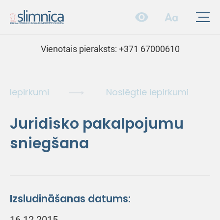
Vienotais pieraksts:
+371 67000610
Iepirkumi
Noslēgtie iepirkumi
Juridisko pakalpojumu
sniegšana
Izsludināšanas datums:
16.12.2015