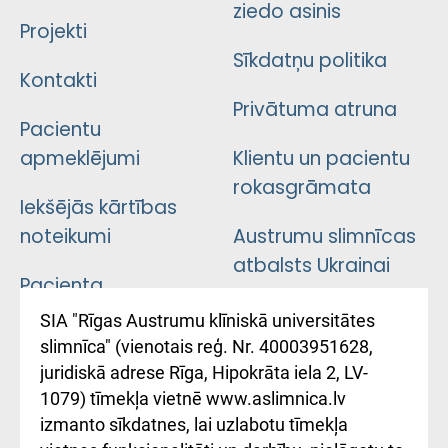
ziedo asinis
Projekti
Sīkdatņu politika
Kontakti
Privātuma atruna
Pacientu
apmeklējumi
Klientu un pacientu
rokasgrāmata
Iekšējās kārtības
noteikumi
Austrumu slimnīcas
atbalsts Ukrainai
Pacienta
atsauksmju/sūdzību
Підтримка Східної
SIA "Rīgas Austrumu klīniskā universitātes
iesniegšanas
лікарні та співпраця з
slimnīca" (vienotais reģ. Nr. 40003951628,
kārtība
Україною
juridiskā adrese Rīga, Hipokrāta iela 2, LV-
1079) tīmekļa vietnē www.aslimnica.lv
Kā pie mums nokļūt
izmanto sīkdatnes, lai uzlabotu tīmekļa