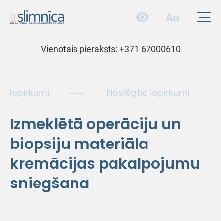
Vienotais pieraksts:
+371 67000610
Iepirkumi
Noslēgtie iepirkumi
Izmeklētā operāciju un
biopsiju materiāla
kremācijas pakalpojumu
sniegšana