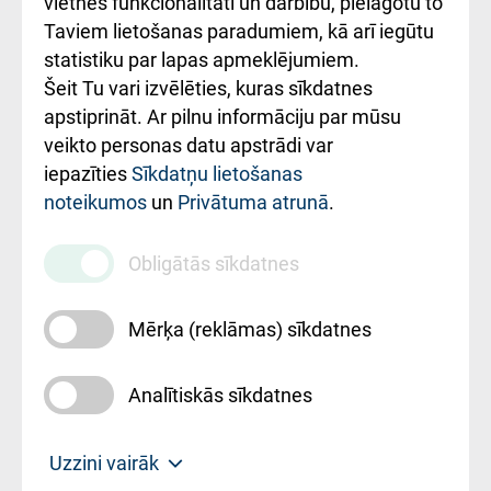
vietnes funkcionalitāti un darbību, pielāgotu to
Rēķinu apmaksas
Taviem lietošanas paradumiem, kā arī iegūtu
ceļvedis
statistiku par lapas apmeklējumiem.
Šeit Tu vari izvēlēties, kuras sīkdatnes
Rekvizīti un
apstiprināt. Ar pilnu informāciju par mūsu
ārstniecības
veikto personas datu apstrādi var
iestādes kods
iepazīties
Sīkdatņu lietošanas
noteikumos
un
Privātuma atrunā
.
010000234
Maksas
Obligātās sīkdatnes
pakalpojumu
cenrādis
Mērķa (reklāmas) sīkdatnes
Analītiskās sīkdatnes
Uz sākumu
Uzzini vairāk