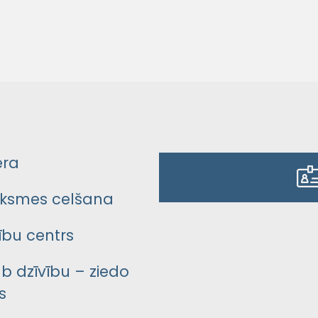
era
ksmes celšana
bu centrs
āb dzīvību – ziedo
s