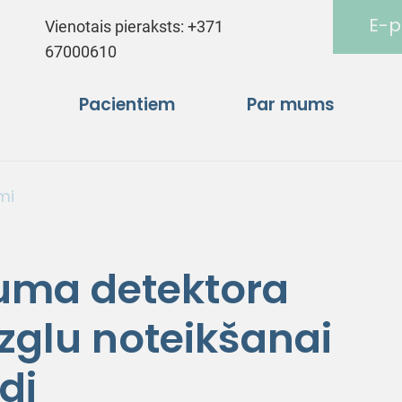
E-p
Vienotais pieraksts:
+371
67000610
Pacientiem
Par mums
mi
uma detektora
glu noteikšanai
di