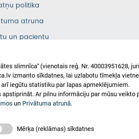
atņu politika
ātuma atruna
ntu un pacientu
asgrāmata
rumu slimnīcas
ātes slimnīca" (vienotais reģ. Nr. 40003951628, juri
lsts Ukrainai
.lv izmanto sīkdatnes, lai uzlabotu tīmekļa vietnes
arī iegūtu statistiku par lapas apmeklējumiem.
римка Східної лікарні
es apstiprināt. Ar pilnu informāciju par mūsu veikto
півпраця з Україною
kumos
un
Privātuma atrunā
.
Mērķa (reklāmas) sīkdatnes