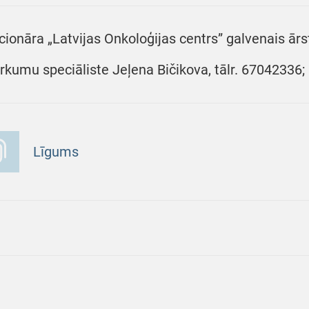
cionāra „Latvijas Onkoloģijas centrs” galvenais ārs
irkumu speciāliste Jeļena Bičikova, tālr. 67042336
Līgums