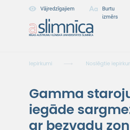
Vājredzīgajiem
Burtu
izmērs
Iepirkumi
Noslēgtie iepirku
Gamma staroj
iegāde sargmez
ar bezvadu zon