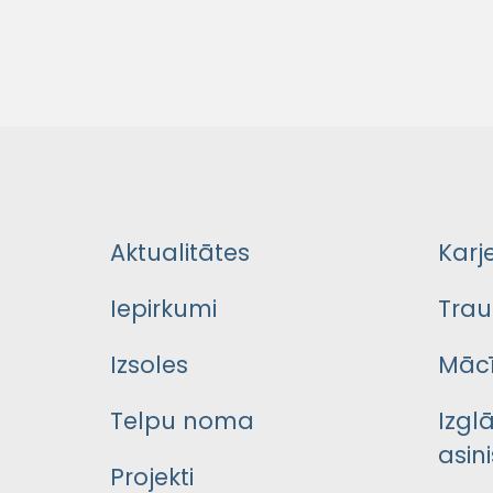
Aktualitātes
Karj
Iepirkumi
Trau
Izsoles
Mācī
Telpu noma
Izgl
asini
Projekti