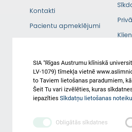
Sīkd
Kontakti
Priv
Pacientu apmeklējumi
Klie
Iekšējās kārtības
rok
noteikumi
Aust
SIA "Rīgas Austrumu klīniskā universit
Pacienta
atba
LV-1079) tīmekļa vietnē www.aslimnica
atsauksmju/sūdzību
to Taviem lietošanas paradumiem, kā 
iesniegšanas kārtība
Підт
Šeit Tu vari izvēlēties, kuras sīkdatn
та с
Kā pie mums nokļūt
iepazīties
Sīkdatņu lietošanas notei
Rēķinu apmaksas
ceļvedis
Obligātās sīkdatnes