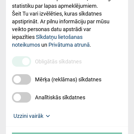
ceļvedis
statistiku par lapas apmeklējumiem.
Šeit Tu vari izvēlēties, kuras sīkdatnes
Rekvizīti un
apstiprināt. Ar pilnu informāciju par mūsu
ārstniecības
veikto personas datu apstrādi var
iestādes kods
iepazīties
Sīkdatņu lietošanas
noteikumos
un
Privātuma atrunā
.
010000234
Maksas
Obligātās sīkdatnes
pakalpojumu
cenrādis
Mērķa (reklāmas) sīkdatnes
Analītiskās sīkdatnes
Uz sākumu
Uzzini vairāk
Rīgas Austrumu klīniskā universitātes