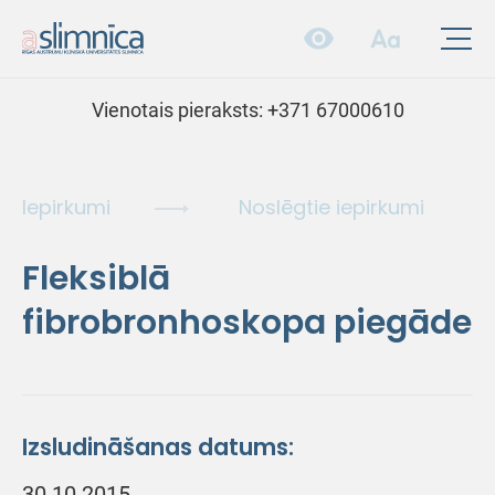
Vienotais pieraksts:
+371 67000610
Iepirkumi
Noslēgtie iepirkumi
Fleksiblā
fibrobronhoskopa piegāde
Izsludināšanas datums:
30.10.2015