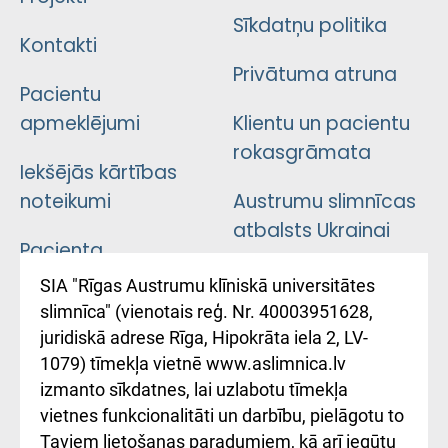
Sīkdatņu politika
Kontakti
Privātuma atruna
Pacientu
apmeklējumi
Klientu un pacientu
rokasgrāmata
Iekšējās kārtības
noteikumi
Austrumu slimnīcas
atbalsts Ukrainai
Pacienta
atsauksmju/sūdzību
Підтримка Східної
SIA "Rīgas Austrumu klīniskā universitātes
iesniegšanas
лікарні та співпраця з
slimnīca" (vienotais reģ. Nr. 40003951628,
kārtība
Україною
juridiskā adrese Rīga, Hipokrāta iela 2, LV-
1079) tīmekļa vietnē www.aslimnica.lv
Kā pie mums nokļūt
izmanto sīkdatnes, lai uzlabotu tīmekļa
vietnes funkcionalitāti un darbību, pielāgotu to
Rēķinu apmaksas
Taviem lietošanas paradumiem, kā arī iegūtu