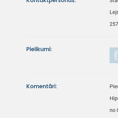
Kontaktpersonas:
Sta
Lej
257
Pielikumi:
Komentāri:
Pie
Hip
no 