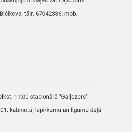
doskopiju nodaļas vadītājs Juris
 Bičikova, tālr. 67042336; mob.
kst. 11:00 stacionārā "Gaiļezers",
 101. kabinetā, Iepirkumu un līgumu daļā