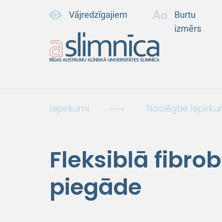
Vājredzīgajiem
Burtu
izmērs
Iepirkumi
Noslēgtie iepirku
Fleksiblā fibr
piegāde