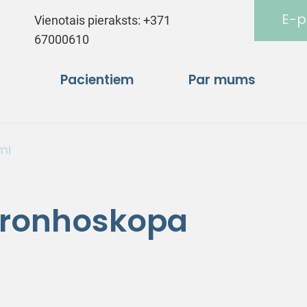
E-p
Vienotais pieraksts:
+371
67000610
Pacientiem
Par mums
mi
obronhoskopa