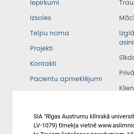
Iepirkumi
Trau
Izsoles
Mācī
Telpu noma
Izgl
asini
Projekti
Sīkd
Kontakti
Priv
Pacientu apmeklējumi
Klie
Iekšējās kārtības
rok
noteikumi
Aust
SIA "Rīgas Austrumu klīniskā universit
Pacienta
atba
LV-1079) tīmekļa vietnē www.aslimnica
atsauksmju/sūdzību