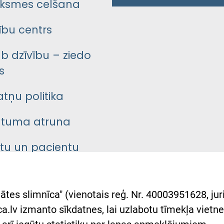
ksmes celšana
bu centrs
āb dzīvību – ziedo
s
atņu politika
ātuma atruna
ntu un pacientu
asgrāmata
rumu slimnīcas
ātes slimnīca" (vienotais reģ. Nr. 40003951628, juri
lsts Ukrainai
.lv izmanto sīkdatnes, lai uzlabotu tīmekļa vietnes