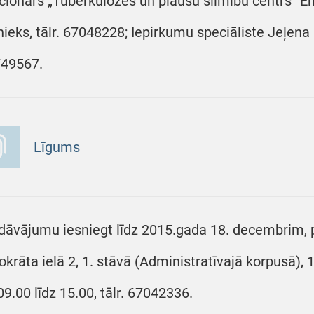
cionārs „Tuberkulozes un plaušu slimību centrs” En
nieks, tālr. 67048228; Iepirkumu speciāliste Jeļena
49567.
Līgums
dāvājumu iesniegt līdz 2015.gada 18. decembrim, pl
okrāta ielā 2, 1. stāvā (Administratīvajā korpusā),
09.00 līdz 15.00, tālr. 67042336.