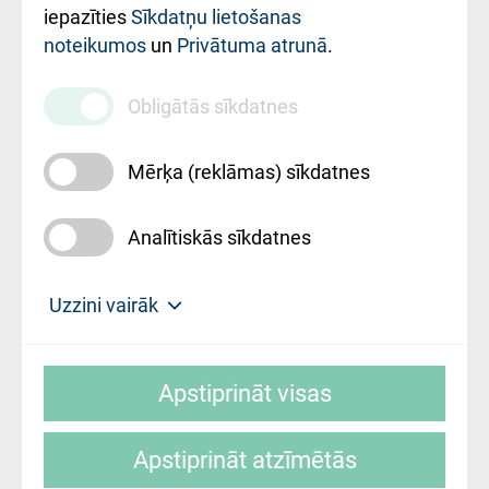
iestādes kods
iepazīties
Sīkdatņu lietošanas
noteikumos
un
Privātuma atrunā
.
010000234
Maksas
Obligātās sīkdatnes
pakalpojumu
cenrādis
Mērķa (reklāmas) sīkdatnes
Analītiskās sīkdatnes
Uz sākumu
Uzzini vairāk
Rīgas Austrumu klīniskā universitātes
© SIA "Rīgas Austrumu klīniskā universitātes
slimnīca, turpmāk – Pārzinis, sīkdatņu
Apstiprināt visas
slimnīca"
izmantošanas politikas mērķis ir sniegt
fiziskajai personai/klientam – informāciju par
Apstiprināt atzīmētās
sīkdatņu izmantošanas nosacījumiem.
Mājas lapas izstrāde: