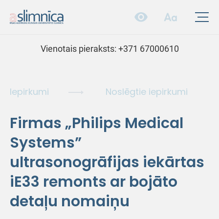
Vienotais pieraksts:
+371 67000610
Iepirkumi
Noslēgtie iepirkumi
Firmas „Philips Medical
Systems”
ultrasonogrāfijas iekārtas
iE33 remonts ar bojāto
detaļu nomaiņu