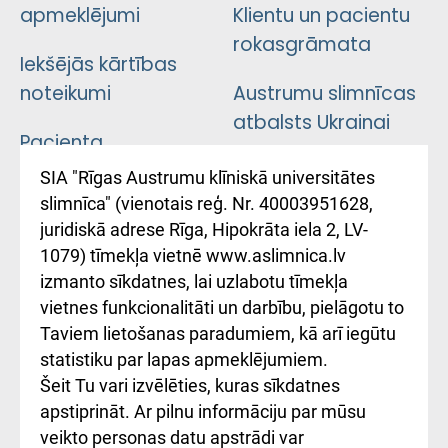
apmeklējumi
Klientu un pacientu
rokasgrāmata
Iekšējās kārtības
noteikumi
Austrumu slimnīcas
atbalsts Ukrainai
Pacienta
atsauksmju/sūdzību
Підтримка Східної
SIA "Rīgas Austrumu klīniskā universitātes
iesniegšanas
лікарні та співпраця з
slimnīca" (vienotais reģ. Nr. 40003951628,
kārtība
Україною
juridiskā adrese Rīga, Hipokrāta iela 2, LV-
1079) tīmekļa vietnē www.aslimnica.lv
Kā pie mums nokļūt
izmanto sīkdatnes, lai uzlabotu tīmekļa
vietnes funkcionalitāti un darbību, pielāgotu to
Rēķinu apmaksas
Taviem lietošanas paradumiem, kā arī iegūtu
ceļvedis
statistiku par lapas apmeklējumiem.
Šeit Tu vari izvēlēties, kuras sīkdatnes
Rekvizīti un
apstiprināt. Ar pilnu informāciju par mūsu
ārstniecības
veikto personas datu apstrādi var