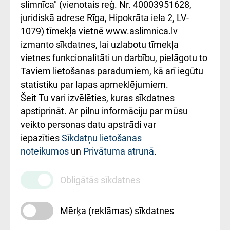
iesniegšanas
лікарні та співпраця з
slimnīca" (vienotais reģ. Nr. 40003951628,
kārtība
Україною
juridiskā adrese Rīga, Hipokrāta iela 2, LV-
1079) tīmekļa vietnē www.aslimnica.lv
Kā pie mums nokļūt
izmanto sīkdatnes, lai uzlabotu tīmekļa
vietnes funkcionalitāti un darbību, pielāgotu to
Rēķinu apmaksas
Taviem lietošanas paradumiem, kā arī iegūtu
ceļvedis
statistiku par lapas apmeklējumiem.
Šeit Tu vari izvēlēties, kuras sīkdatnes
Rekvizīti un
apstiprināt. Ar pilnu informāciju par mūsu
ārstniecības
veikto personas datu apstrādi var
iestādes kods
iepazīties
Sīkdatņu lietošanas
noteikumos
un
Privātuma atrunā
.
010000234
Maksas
Obligātās sīkdatnes
pakalpojumu
cenrādis
Mērķa (reklāmas) sīkdatnes