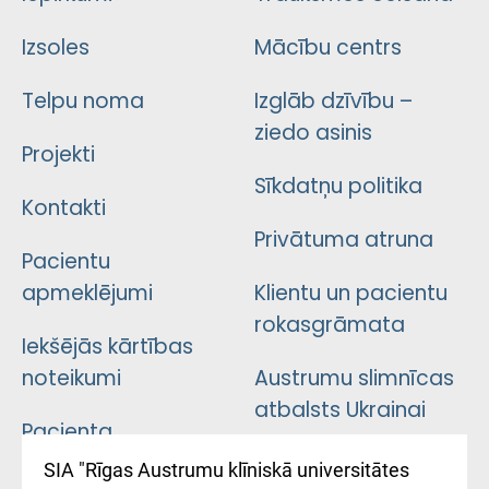
Izsoles
Mācību centrs
Telpu noma
Izglāb dzīvību –
ziedo asinis
Projekti
Sīkdatņu politika
Kontakti
Privātuma atruna
Pacientu
apmeklējumi
Klientu un pacientu
rokasgrāmata
Iekšējās kārtības
noteikumi
Austrumu slimnīcas
atbalsts Ukrainai
Pacienta
atsauksmju/sūdzību
Підтримка Східної
SIA "Rīgas Austrumu klīniskā universitātes