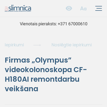
Vienotais pieraksts:
+371 67000610
Iepirkumi
Noslēgtie iepirkumi
Firmas „Olympus”
videokolonoskopa CF-
H180AI remontdarbu
veikšana