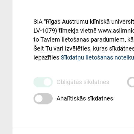
rok
noteikumi
Aust
SIA "Rīgas Austrumu klīniskā universit
Pacienta
atba
LV-1079) tīmekļa vietnē www.aslimnica
atsauksmju/sūdzību
to Taviem lietošanas paradumiem, kā 
iesniegšanas kārtība
Підт
Šeit Tu vari izvēlēties, kuras sīkdatn
та с
Kā pie mums nokļūt
iepazīties
Sīkdatņu lietošanas notei
Rēķinu apmaksas
ceļvedis
Obligātās sīkdatnes
Rekvizīti un ārstniecības
Analītiskās sīkdatnes
iestādes kods 010000234
Maksas pakalpojumu
cenrādis
Rīgas Austrumu klīniskā universitātes 