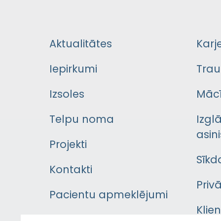
Aktualitātes
Karj
Iepirkumi
Trau
Izsoles
Mācī
Telpu noma
Izgl
asini
Projekti
Sīkd
Kontakti
Priv
Pacientu apmeklējumi
Klie
Iekšējās kārtības