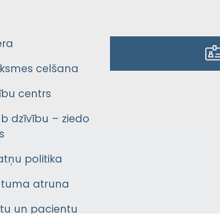
era
ksmes celšana
bu centrs
āb dzīvību – ziedo
s
atņu politika
ātuma atruna
ntu un pacientu