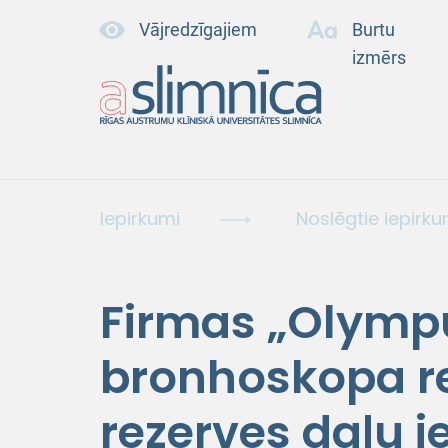
Vājredzīgajiem
Burtu
izmērs
Iepirkumi
Noslēgtie iepirku
Firmas „Olymp
bronhoskopa r
rezerves daļu 