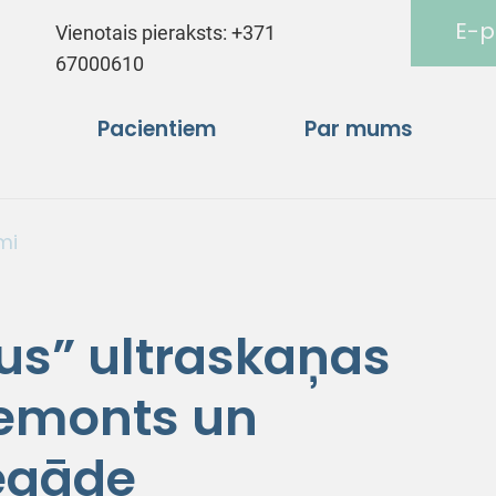
E-p
Vienotais pieraksts:
+371
67000610
Pacientiem
Par mums
mi
us” ultraskaņas
emonts un
iegāde