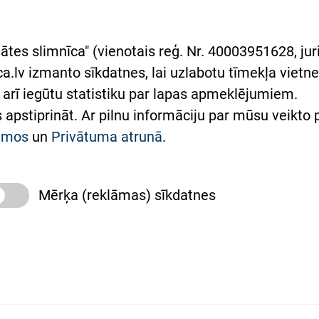
asgrāmata
rumu slimnīcas
ātes slimnīca" (vienotais reģ. Nr. 40003951628, juri
lsts Ukrainai
.lv izmanto sīkdatnes, lai uzlabotu tīmekļa vietnes
arī iegūtu statistiku par lapas apmeklējumiem.
римка Східної лікарні
es apstiprināt. Ar pilnu informāciju par mūsu veikto
півпраця з Україною
kumos
un
Privātuma atrunā
.
Mērķa (reklāmas) sīkdatnes
slimnīca, turpmāk – Pārzinis, sīkdatņu izmantošanas