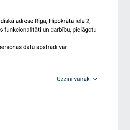
diskā adrese Rīga, Hipokrāta iela 2,
 funkcionalitāti un darbību, pielāgotu
 personas datu apstrādi var
Uzzini vairāk
 politikas mērķis ir sniegt fiziskajai