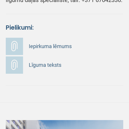
līgumu daļas speciāliste, tālr. +371 67042336.
Pielikumi:
Iepirkuma lēmums
Līguma teksts