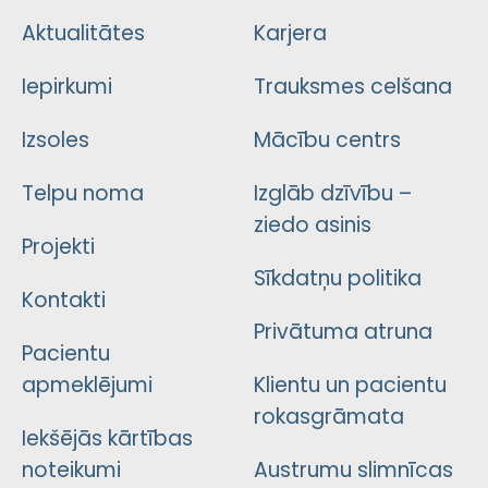
Aktualitātes
Karjera
Iepirkumi
Trauksmes celšana
Izsoles
Mācību centrs
Telpu noma
Izglāb dzīvību –
ziedo asinis
Projekti
Sīkdatņu politika
Kontakti
Privātuma atruna
Pacientu
apmeklējumi
Klientu un pacientu
rokasgrāmata
Iekšējās kārtības
noteikumi
Austrumu slimnīcas