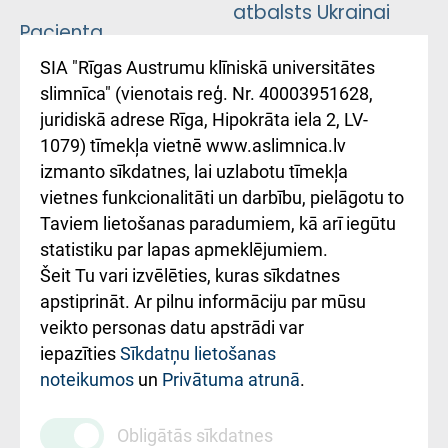
atbalsts Ukrainai
Pacienta
atsauksmju/sūdzību
Підтримка Східної
SIA "Rīgas Austrumu klīniskā universitātes
iesniegšanas
лікарні та співпраця з
slimnīca" (vienotais reģ. Nr. 40003951628,
kārtība
Україною
juridiskā adrese Rīga, Hipokrāta iela 2, LV-
1079) tīmekļa vietnē www.aslimnica.lv
Kā pie mums nokļūt
izmanto sīkdatnes, lai uzlabotu tīmekļa
vietnes funkcionalitāti un darbību, pielāgotu to
Rēķinu apmaksas
Taviem lietošanas paradumiem, kā arī iegūtu
ceļvedis
statistiku par lapas apmeklējumiem.
Šeit Tu vari izvēlēties, kuras sīkdatnes
Rekvizīti un
apstiprināt. Ar pilnu informāciju par mūsu
ārstniecības
veikto personas datu apstrādi var
iestādes kods
iepazīties
Sīkdatņu lietošanas
noteikumos
un
Privātuma atrunā
.
010000234
Maksas
Obligātās sīkdatnes