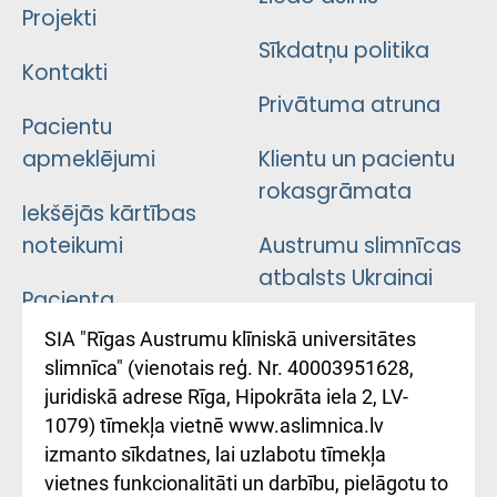
Projekti
Sīkdatņu politika
Kontakti
Privātuma atruna
Pacientu
apmeklējumi
Klientu un pacientu
rokasgrāmata
Iekšējās kārtības
noteikumi
Austrumu slimnīcas
atbalsts Ukrainai
Pacienta
atsauksmju/sūdzību
Підтримка Східної
SIA "Rīgas Austrumu klīniskā universitātes
iesniegšanas
лікарні та співпраця з
slimnīca" (vienotais reģ. Nr. 40003951628,
kārtība
Україною
juridiskā adrese Rīga, Hipokrāta iela 2, LV-
1079) tīmekļa vietnē www.aslimnica.lv
Kā pie mums nokļūt
izmanto sīkdatnes, lai uzlabotu tīmekļa
vietnes funkcionalitāti un darbību, pielāgotu to