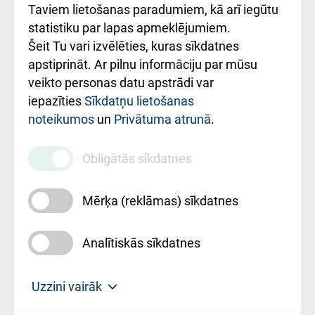
Rēķinu apmaksas
Taviem lietošanas paradumiem, kā arī iegūtu
ceļvedis
statistiku par lapas apmeklējumiem.
Šeit Tu vari izvēlēties, kuras sīkdatnes
Rekvizīti un
apstiprināt. Ar pilnu informāciju par mūsu
ārstniecības
veikto personas datu apstrādi var
iestādes kods
iepazīties
Sīkdatņu lietošanas
noteikumos
un
Privātuma atrunā
.
010000234
Maksas
Obligātās sīkdatnes
pakalpojumu
cenrādis
Mērķa (reklāmas) sīkdatnes
Analītiskās sīkdatnes
Uz sākumu
Uzzini vairāk