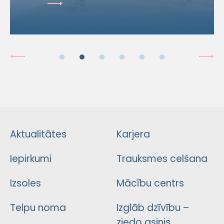
Aktualitātes
Karjera
Iepirkumi
Trauksmes celšana
Izsoles
Mācību centrs
Telpu noma
Izglāb dzīvību –
ziedo asinis