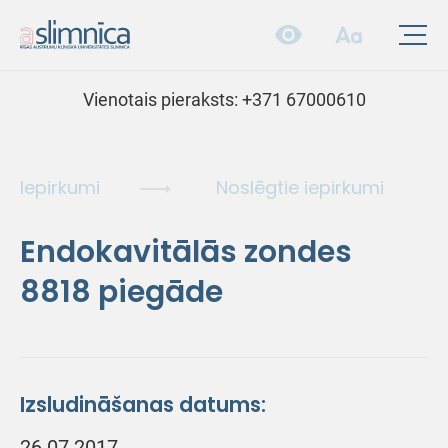
Vienotais pieraksts:
+371 67000610
Iepirkumi
Noslēgtie iepirkumi
Endokavitālās zondes
8818 piegāde
Izsludināšanas datums:
26.07.2017