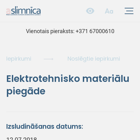
Vienotais pieraksts:
+371 67000610
Iepirkumi
Noslēgtie iepirkumi
Elektrotehnisko materiālu
piegāde
Izsludināšanas datums:
12.07.2018