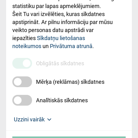
ceļvedis
statistiku par lapas apmeklējumiem.
Šeit Tu vari izvēlēties, kuras sīkdatnes
Rekvizīti un
apstiprināt. Ar pilnu informāciju par mūsu
ārstniecības
veikto personas datu apstrādi var
iestādes kods
iepazīties
Sīkdatņu lietošanas
noteikumos
un
Privātuma atrunā
.
010000234
Maksas
Obligātās sīkdatnes
pakalpojumu
cenrādis
Mērķa (reklāmas) sīkdatnes
Analītiskās sīkdatnes
Uz sākumu
Uzzini vairāk
Rīgas Austrumu klīniskā universitātes