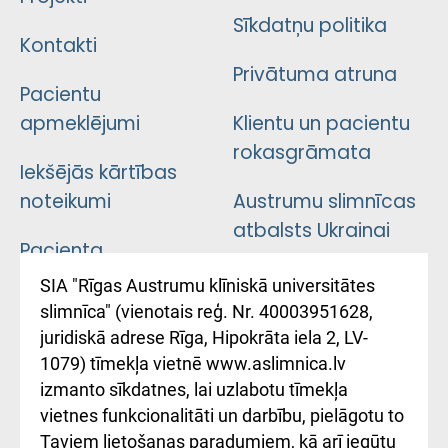
Sīkdatņu politika
Kontakti
Privātuma atruna
Pacientu
apmeklējumi
Klientu un pacientu
rokasgrāmata
Iekšējās kārtības
noteikumi
Austrumu slimnīcas
atbalsts Ukrainai
Pacienta
atsauksmju/sūdzību
Підтримка Східної
SIA "Rīgas Austrumu klīniskā universitātes
iesniegšanas
лікарні та співпраця з
slimnīca" (vienotais reģ. Nr. 40003951628,
kārtība
Україною
juridiskā adrese Rīga, Hipokrāta iela 2, LV-
1079) tīmekļa vietnē www.aslimnica.lv
Kā pie mums nokļūt
izmanto sīkdatnes, lai uzlabotu tīmekļa
vietnes funkcionalitāti un darbību, pielāgotu to
Rēķinu apmaksas
Taviem lietošanas paradumiem, kā arī iegūtu