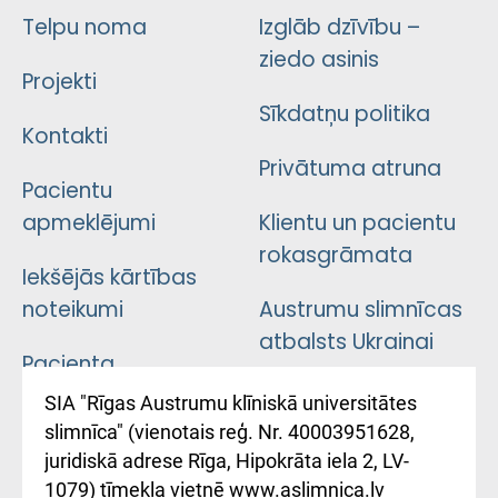
Telpu noma
Izglāb dzīvību –
ziedo asinis
Projekti
Sīkdatņu politika
Kontakti
Privātuma atruna
Pacientu
apmeklējumi
Klientu un pacientu
rokasgrāmata
Iekšējās kārtības
noteikumi
Austrumu slimnīcas
atbalsts Ukrainai
Pacienta
atsauksmju/sūdzību
Підтримка Східної
SIA "Rīgas Austrumu klīniskā universitātes
iesniegšanas
лікарні та співпраця з
slimnīca" (vienotais reģ. Nr. 40003951628,
kārtība
Україною
juridiskā adrese Rīga, Hipokrāta iela 2, LV-
1079) tīmekļa vietnē www.aslimnica.lv