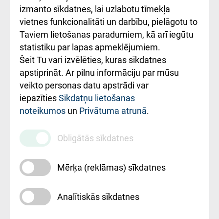
Kā pie mums nokļūt
izmanto sīkdatnes, lai uzlabotu tīmekļa
vietnes funkcionalitāti un darbību, pielāgotu to
Rēķinu apmaksas
Taviem lietošanas paradumiem, kā arī iegūtu
ceļvedis
statistiku par lapas apmeklējumiem.
Šeit Tu vari izvēlēties, kuras sīkdatnes
Rekvizīti un
apstiprināt. Ar pilnu informāciju par mūsu
ārstniecības
veikto personas datu apstrādi var
iestādes kods
iepazīties
Sīkdatņu lietošanas
noteikumos
un
Privātuma atrunā
.
010000234
Maksas
Obligātās sīkdatnes
pakalpojumu
cenrādis
Mērķa (reklāmas) sīkdatnes
Analītiskās sīkdatnes
Uz sākumu