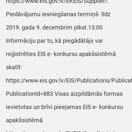
https://www.eis.gov.lv/EKEIS/Supplier/.
Piedāvājumu iesniegšanas termiņš- līdz
2019. gada 9. decembrim plkst.13:00
Informāciju par to, kā piegādātājs var
reģistrēties EIS e- konkursu apakšsistēmā
skatīt:
https://www.eis.gov.lv/EIS/Publications/Public
PublicationId=883 Visas aizpildāmās formas
ievietotas un brīvi pieejamas EIS e- konkursu
apakšsistēmā