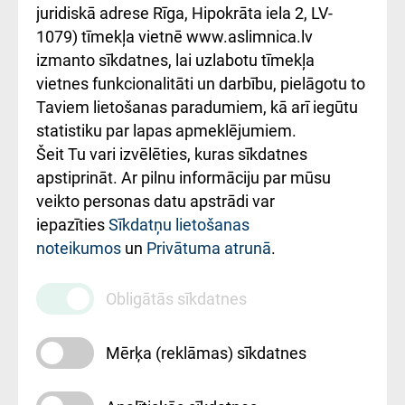
kārtība
Україною
juridiskā adrese Rīga, Hipokrāta iela 2, LV-
1079) tīmekļa vietnē www.aslimnica.lv
Kā pie mums nokļūt
izmanto sīkdatnes, lai uzlabotu tīmekļa
vietnes funkcionalitāti un darbību, pielāgotu to
Rēķinu apmaksas
Taviem lietošanas paradumiem, kā arī iegūtu
ceļvedis
statistiku par lapas apmeklējumiem.
Šeit Tu vari izvēlēties, kuras sīkdatnes
Rekvizīti un
apstiprināt. Ar pilnu informāciju par mūsu
ārstniecības
veikto personas datu apstrādi var
iestādes kods
iepazīties
Sīkdatņu lietošanas
noteikumos
un
Privātuma atrunā
.
010000234
Maksas
Obligātās sīkdatnes
pakalpojumu
cenrādis
Mērķa (reklāmas) sīkdatnes