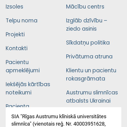
Izsoles
Mācību centrs
Telpu noma
Izglāb dzīvību –
ziedo asinis
Projekti
Sīkdatņu politika
Kontakti
Privātuma atruna
Pacientu
apmeklējumi
Klientu un pacientu
rokasgrāmata
Iekšējās kārtības
noteikumi
Austrumu slimnīcas
atbalsts Ukrainai
Pacienta
atsauksmju/sūdzību
Підтримка Східної
SIA "Rīgas Austrumu klīniskā universitātes
iesniegšanas
лікарні та співпраця з
slimnīca" (vienotais reģ. Nr. 40003951628,