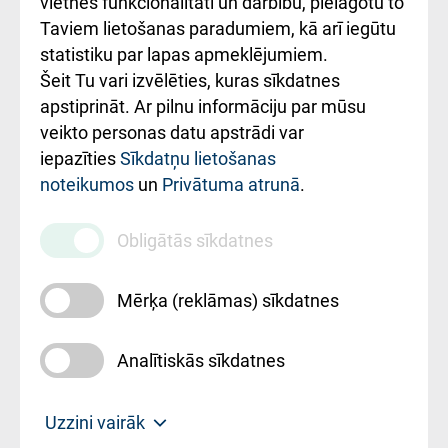
vietnes funkcionalitāti un darbību, pielāgotu to
Rēķinu apmaksas
Taviem lietošanas paradumiem, kā arī iegūtu
ceļvedis
statistiku par lapas apmeklējumiem.
Šeit Tu vari izvēlēties, kuras sīkdatnes
Rekvizīti un
apstiprināt. Ar pilnu informāciju par mūsu
ārstniecības
veikto personas datu apstrādi var
iestādes kods
iepazīties
Sīkdatņu lietošanas
noteikumos
un
Privātuma atrunā
.
010000234
Maksas
Obligātās sīkdatnes
pakalpojumu
cenrādis
Mērķa (reklāmas) sīkdatnes
Analītiskās sīkdatnes
Uz sākumu
Uzzini vairāk