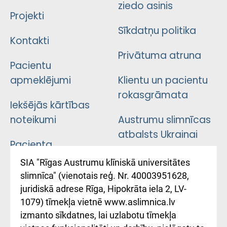
ziedo asinis
Projekti
Sīkdatņu politika
Kontakti
Privātuma atruna
Pacientu
apmeklējumi
Klientu un pacientu
rokasgrāmata
Iekšējās kārtības
noteikumi
Austrumu slimnīcas
atbalsts Ukrainai
Pacienta
atsauksmju/sūdzību
Підтримка Східної
SIA "Rīgas Austrumu klīniskā universitātes
iesniegšanas
лікарні та співпраця з
slimnīca" (vienotais reģ. Nr. 40003951628,
kārtība
Україною
juridiskā adrese Rīga, Hipokrāta iela 2, LV-
1079) tīmekļa vietnē www.aslimnica.lv
Kā pie mums nokļūt
izmanto sīkdatnes, lai uzlabotu tīmekļa