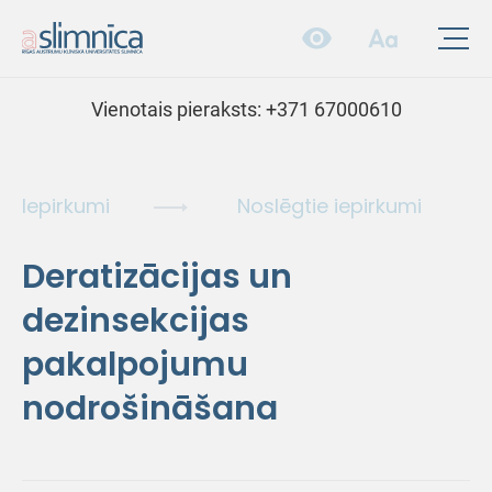
Vienotais pieraksts:
+371 67000610
Iepirkumi
Noslēgtie iepirkumi
Deratizācijas un
dezinsekcijas
pakalpojumu
nodrošināšana