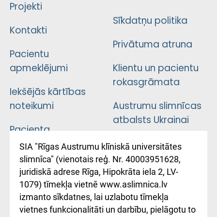
Projekti
Sīkdatņu politika
Kontakti
Privātuma atruna
Pacientu
apmeklējumi
Klientu un pacientu
rokasgrāmata
Iekšējās kārtības
noteikumi
Austrumu slimnīcas
atbalsts Ukrainai
Pacienta
atsauksmju/sūdzību
Підтримка Східної
SIA "Rīgas Austrumu klīniskā universitātes
iesniegšanas
лікарні та співпраця з
slimnīca" (vienotais reģ. Nr. 40003951628,
kārtība
Україною
juridiskā adrese Rīga, Hipokrāta iela 2, LV-
1079) tīmekļa vietnē www.aslimnica.lv
Kā pie mums nokļūt
izmanto sīkdatnes, lai uzlabotu tīmekļa
vietnes funkcionalitāti un darbību, pielāgotu to