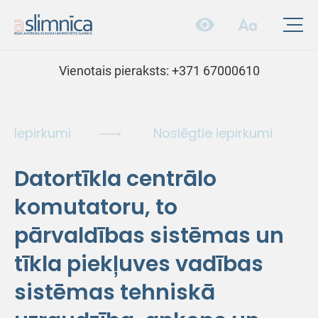
Vienotais pieraksts:
+371 67000610
Iepirkumi
Noslēgtie iepirkumi
Datortīkla centrālo
komutatoru, to
pārvaldības sistēmas un
tīkla piekļuves vadības
sistēmas tehniskā