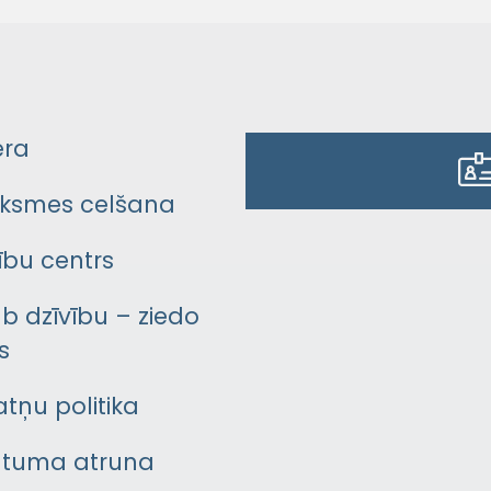
era
ksmes celšana
bu centrs
āb dzīvību – ziedo
s
atņu politika
ātuma atruna