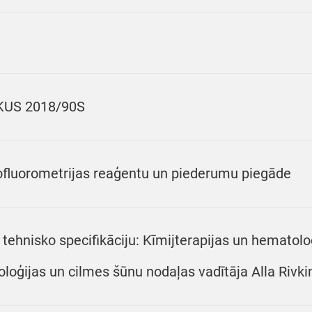
KUS 2018/90S
ofluorometrijas reaģentu un piederumu piegāde
 tehnisko specifikāciju: Kīmijterapijas un hematol
oloģijas un cilmes šūnu nodaļas vadītāja Alla Rivkin