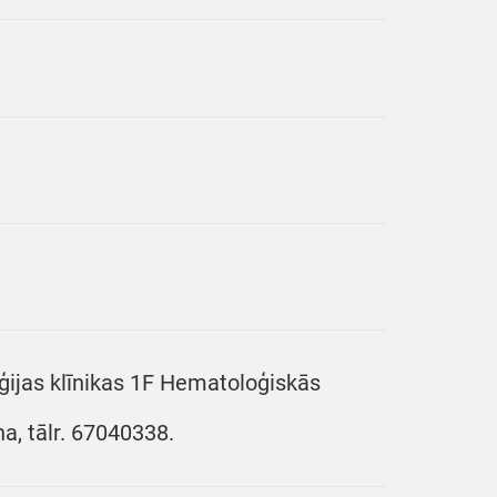
oģijas klīnikas 1F Hematoloģiskās
a, tālr. 67040338.