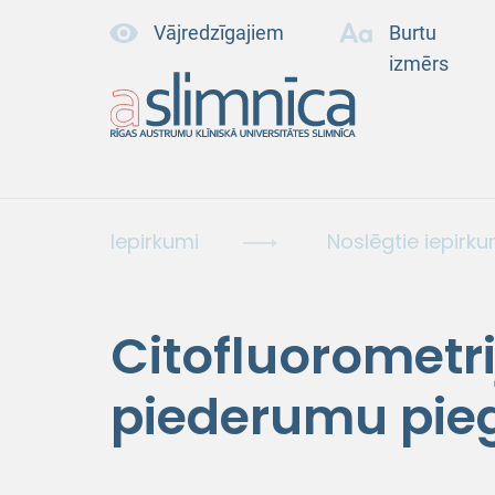
Vājredzīgajiem
Burtu
izmērs
Iepirkumi
Noslēgtie iepirku
Citofluorometr
piederumu pie