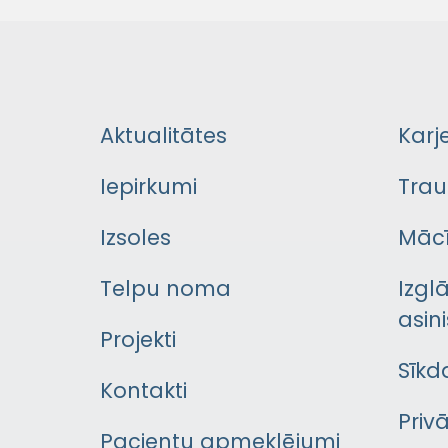
Aktualitātes
Karj
Iepirkumi
Trau
Izsoles
Mācī
Telpu noma
Izgl
asini
Projekti
Sīkd
Kontakti
Priv
Pacientu apmeklējumi