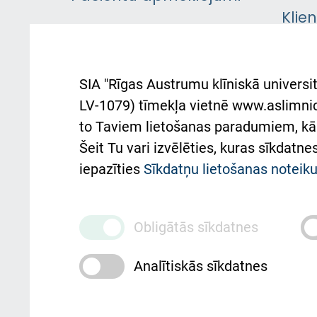
Klie
Iekšējās kārtības
rok
noteikumi
Aust
SIA "Rīgas Austrumu klīniskā universit
Pacienta
atba
LV-1079) tīmekļa vietnē www.aslimnica
atsauksmju/sūdzību
to Taviem lietošanas paradumiem, kā 
iesniegšanas kārtība
Підт
Šeit Tu vari izvēlēties, kuras sīkdatn
та с
Kā pie mums nokļūt
iepazīties
Sīkdatņu lietošanas notei
Rēķinu apmaksas
ceļvedis
Obligātās sīkdatnes
Rekvizīti un ārstniecības
Analītiskās sīkdatnes
iestādes kods 010000234