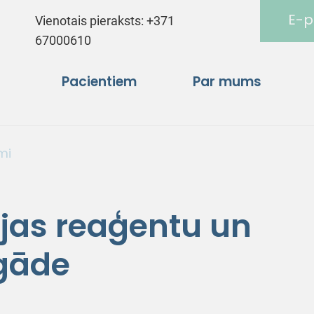
E-p
Vienotais pieraksts:
+371
67000610
Pacientiem
Par mums
mi
ijas reaģentu un
gāde