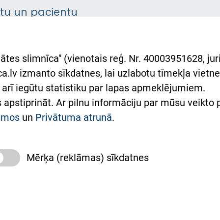
ntu un pacientu
asgrāmata
rumu slimnīcas
ātes slimnīca" (vienotais reģ. Nr. 40003951628, juri
lsts Ukrainai
.lv izmanto sīkdatnes, lai uzlabotu tīmekļa vietnes
arī iegūtu statistiku par lapas apmeklējumiem.
римка Східної лікарні
es apstiprināt. Ar pilnu informāciju par mūsu veikto
півпраця з Україною
kumos
un
Privātuma atrunā
.
Mērķa (reklāmas) sīkdatnes