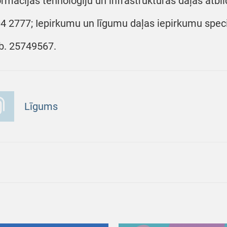
ormācijas tehnoloģiju un infrastruktūras daļas atbil
4 2777; Iepirkumu un līgumu daļas iepirkumu speciā
. 25749567.
Līgums