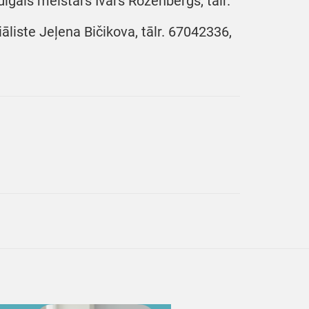
dīgais meistars Ivars Rozenbergs, tālr.
liste Jeļena Bičikova, tālr. 67042336,