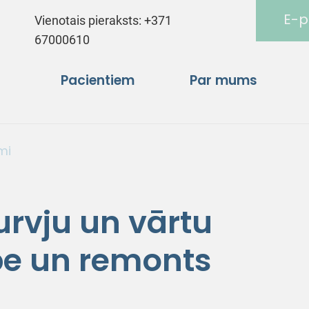
E-p
Vienotais pieraksts:
+371
67000610
Pacientiem
Par mums
mi
rvju un vārtu
pe un remonts