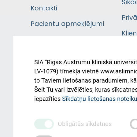
Sīkd
Kontakti
Priv
Pacientu apmeklējumi
Klie
Iekšējās kārtības
rok
noteikumi
Aust
SIA "Rīgas Austrumu klīniskā universit
Pacienta
atba
LV-1079) tīmekļa vietnē www.aslimnica
atsauksmju/sūdzību
to Taviem lietošanas paradumiem, kā 
iesniegšanas kārtība
Підт
Šeit Tu vari izvēlēties, kuras sīkdatn
та с
Kā pie mums nokļūt
iepazīties
Sīkdatņu lietošanas notei
Rēķinu apmaksas
ceļvedis
Obligātās sīkdatnes