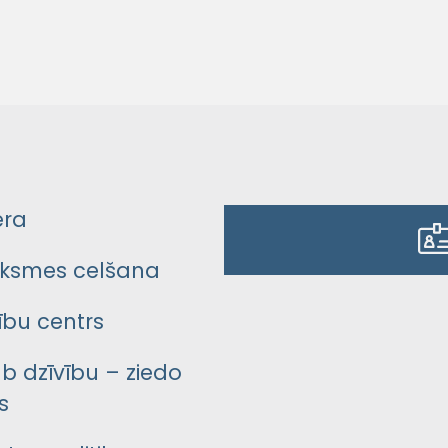
era
ksmes celšana
bu centrs
āb dzīvību – ziedo
s