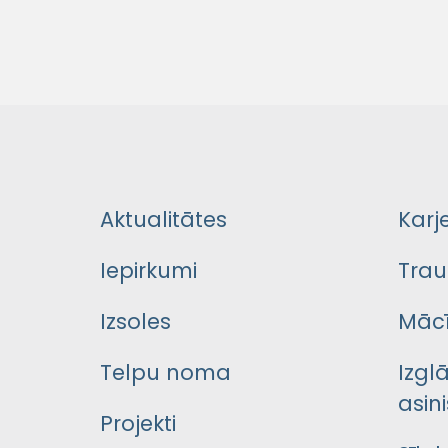
Aktualitātes
Karj
Iepirkumi
Trau
Izsoles
Mācī
Telpu noma
Izgl
asini
Projekti