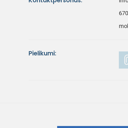
Kontaktpersonas:
Inf
670
mob
Pielikumi: