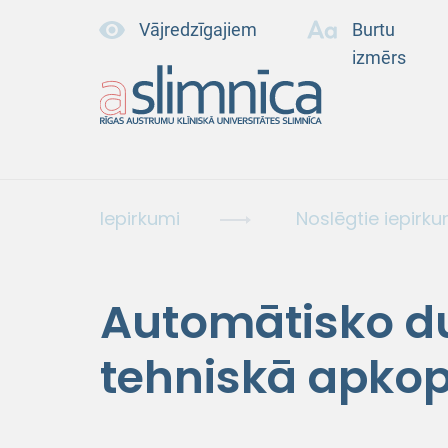
Vājredzīgajiem
Burtu
izmērs
Iepirkumi
Noslēgtie iepirku
Automātisko du
tehniskā apko