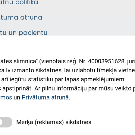
atņu politika
ātuma atruna
ntu un pacientu
asgrāmata
rumu slimnīcas
ātes slimnīca" (vienotais reģ. Nr. 40003951628, juri
lsts Ukrainai
.lv izmanto sīkdatnes, lai uzlabotu tīmekļa vietnes
arī iegūtu statistiku par lapas apmeklējumiem.
римка Східної лікарні
es apstiprināt. Ar pilnu informāciju par mūsu veikto
півпраця з Україною
kumos
un
Privātuma atrunā
.
Mērķa (reklāmas) sīkdatnes