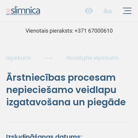
Vienotais pieraksts:
+371 67000610
Iepirkumi
Noslēgtie iepirkumi
Ārstniecības procesam
nepieciešamo veidlapu
izgatavošana un piegāde
Izsludināšanas datums: