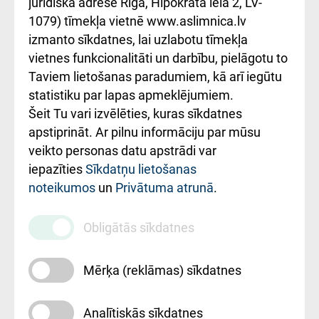
kārtība
Україною
juridiskā adrese Rīga, Hipokrāta iela 2, LV-
1079) tīmekļa vietnē www.aslimnica.lv
Kā pie mums nokļūt
izmanto sīkdatnes, lai uzlabotu tīmekļa
vietnes funkcionalitāti un darbību, pielāgotu to
Rēķinu apmaksas
Taviem lietošanas paradumiem, kā arī iegūtu
ceļvedis
statistiku par lapas apmeklējumiem.
Šeit Tu vari izvēlēties, kuras sīkdatnes
Rekvizīti un
apstiprināt. Ar pilnu informāciju par mūsu
ārstniecības
veikto personas datu apstrādi var
iestādes kods
iepazīties
Sīkdatņu lietošanas
noteikumos
un
Privātuma atrunā
.
010000234
Maksas
Obligātās sīkdatnes
pakalpojumu
cenrādis
Mērķa (reklāmas) sīkdatnes
Analītiskās sīkdatnes