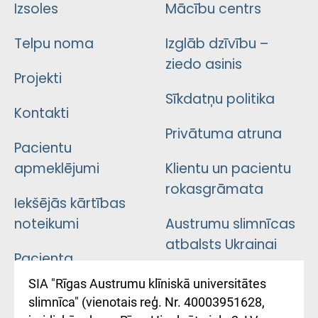
Izsoles
Mācību centrs
Telpu noma
Izglāb dzīvību –
ziedo asinis
Projekti
Sīkdatņu politika
Kontakti
Privātuma atruna
Pacientu
apmeklējumi
Klientu un pacientu
rokasgrāmata
Iekšējās kārtības
noteikumi
Austrumu slimnīcas
atbalsts Ukrainai
Pacienta
atsauksmju/sūdzību
Підтримка Східної
SIA "Rīgas Austrumu klīniskā universitātes
iesniegšanas
лікарні та співпраця з
slimnīca" (vienotais reģ. Nr. 40003951628,