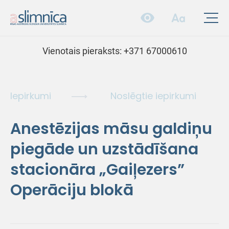
Vienotais pieraksts:
+371 67000610
Iepirkumi
Noslēgtie iepirkumi
Anestēzijas māsu galdiņu
piegāde un uzstādīšana
stacionāra „Gaiļezers”
Operāciju blokā