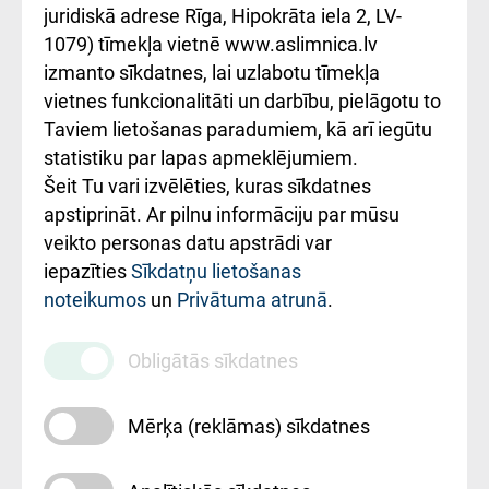
kārtība
Україною
juridiskā adrese Rīga, Hipokrāta iela 2, LV-
1079) tīmekļa vietnē www.aslimnica.lv
Kā pie mums nokļūt
izmanto sīkdatnes, lai uzlabotu tīmekļa
vietnes funkcionalitāti un darbību, pielāgotu to
Rēķinu apmaksas
Taviem lietošanas paradumiem, kā arī iegūtu
ceļvedis
statistiku par lapas apmeklējumiem.
Šeit Tu vari izvēlēties, kuras sīkdatnes
Rekvizīti un
apstiprināt. Ar pilnu informāciju par mūsu
ārstniecības
veikto personas datu apstrādi var
iestādes kods
iepazīties
Sīkdatņu lietošanas
noteikumos
un
Privātuma atrunā
.
010000234
Maksas
Obligātās sīkdatnes
pakalpojumu
cenrādis
Mērķa (reklāmas) sīkdatnes