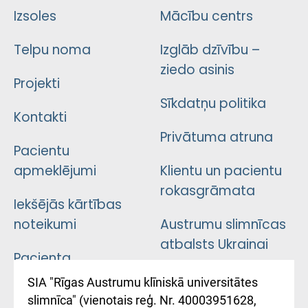
Izsoles
Mācību centrs
Telpu noma
Izglāb dzīvību –
ziedo asinis
Projekti
Sīkdatņu politika
Kontakti
Privātuma atruna
Pacientu
apmeklējumi
Klientu un pacientu
rokasgrāmata
Iekšējās kārtības
noteikumi
Austrumu slimnīcas
atbalsts Ukrainai
Pacienta
atsauksmju/sūdzību
Підтримка Східної
SIA "Rīgas Austrumu klīniskā universitātes
iesniegšanas
лікарні та співпраця з
slimnīca" (vienotais reģ. Nr. 40003951628,