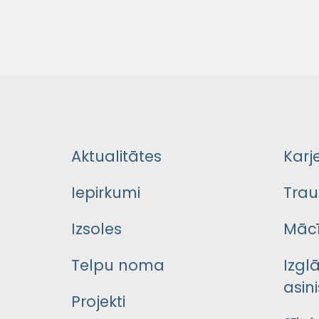
Aktualitātes
Karj
Iepirkumi
Trau
Izsoles
Mācī
Telpu noma
Izgl
asini
Projekti