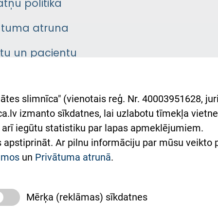
atņu politika
ātuma atruna
ntu un pacientu
asgrāmata
rumu slimnīcas
ātes slimnīca" (vienotais reģ. Nr. 40003951628, juri
lsts Ukrainai
.lv izmanto sīkdatnes, lai uzlabotu tīmekļa vietnes
arī iegūtu statistiku par lapas apmeklējumiem.
римка Східної лікарні
es apstiprināt. Ar pilnu informāciju par mūsu veikto
півпраця з Україною
kumos
un
Privātuma atrunā
.
Mērķa (reklāmas) sīkdatnes