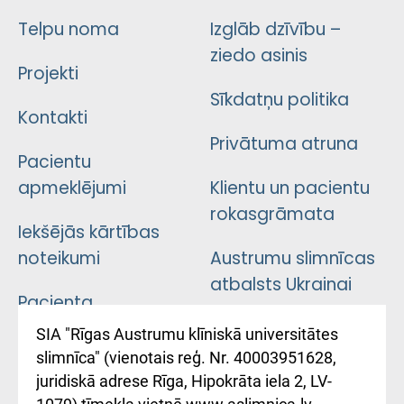
Telpu noma
Izglāb dzīvību –
ziedo asinis
Projekti
Sīkdatņu politika
Kontakti
Privātuma atruna
Pacientu
apmeklējumi
Klientu un pacientu
rokasgrāmata
Iekšējās kārtības
noteikumi
Austrumu slimnīcas
atbalsts Ukrainai
Pacienta
atsauksmju/sūdzību
Підтримка Східної
SIA "Rīgas Austrumu klīniskā universitātes
iesniegšanas
лікарні та співпраця з
slimnīca" (vienotais reģ. Nr. 40003951628,
kārtība
Україною
juridiskā adrese Rīga, Hipokrāta iela 2, LV-