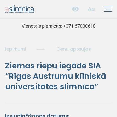
Vienotais pieraksts:
+371 67000610
Iepirkumi
Cenu aptaujas
Ziemas riepu iegāde SIA
“Rīgas Austrumu klīniskā
universitātes slimnīca”
Izsludināšanas datums: