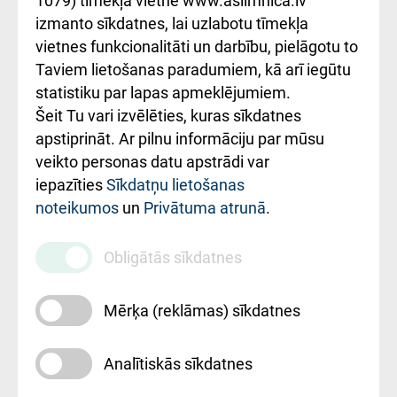
1079) tīmekļa vietnē www.aslimnica.lv
Kā pie mums nokļūt
izmanto sīkdatnes, lai uzlabotu tīmekļa
vietnes funkcionalitāti un darbību, pielāgotu to
Rēķinu apmaksas
Taviem lietošanas paradumiem, kā arī iegūtu
ceļvedis
statistiku par lapas apmeklējumiem.
Šeit Tu vari izvēlēties, kuras sīkdatnes
Rekvizīti un
apstiprināt. Ar pilnu informāciju par mūsu
ārstniecības
veikto personas datu apstrādi var
iestādes kods
iepazīties
Sīkdatņu lietošanas
noteikumos
un
Privātuma atrunā
.
010000234
Maksas
Obligātās sīkdatnes
pakalpojumu
cenrādis
Mērķa (reklāmas) sīkdatnes
Analītiskās sīkdatnes
Uz sākumu