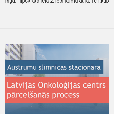
Rīgā, Hipokrāta ielā 2, Iepirkumu daļā, 101.kab