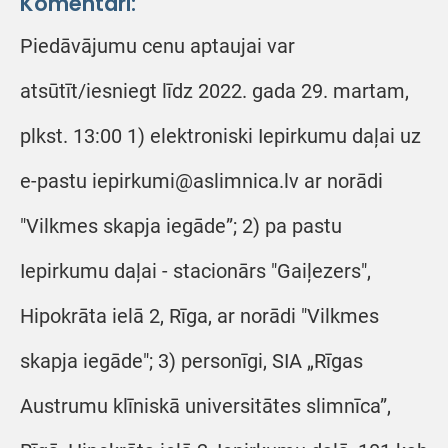
Komentāri:
Piedāvājumu cenu aptaujai var
atsūtīt/iesniegt līdz 2022. gada 29. martam,
plkst. 13:00 1) elektroniski Iepirkumu daļai uz
e-pastu iepirkumi@aslimnica.lv ar norādi
"Vilkmes skapja iegāde”; 2) pa pastu
Iepirkumu daļai - stacionārs "Gaiļezers",
Hipokrāta ielā 2, Rīga, ar norādi "Vilkmes
skapja iegāde"; 3) personīgi, SIA „Rīgas
Austrumu klīniskā universitātes slimnīca”,