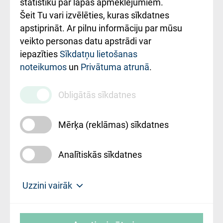
ceļvedis
statistiku par lapas apmeklējumiem.
Šeit Tu vari izvēlēties, kuras sīkdatnes
Rekvizīti un
apstiprināt. Ar pilnu informāciju par mūsu
ārstniecības
veikto personas datu apstrādi var
iestādes kods
iepazīties
Sīkdatņu lietošanas
noteikumos
un
Privātuma atrunā
.
010000234
Maksas
Obligātās sīkdatnes
pakalpojumu
cenrādis
Mērķa (reklāmas) sīkdatnes
Analītiskās sīkdatnes
Uz sākumu
Uzzini vairāk
Rīgas Austrumu klīniskā universitātes
© SIA "Rīgas Austrumu klīniskā universitātes
slimnīca, turpmāk – Pārzinis, sīkdatņu