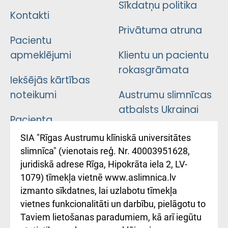
Sīkdatņu politika
Kontakti
Privātuma atruna
Pacientu
apmeklējumi
Klientu un pacientu
rokasgrāmata
Iekšējās kārtības
noteikumi
Austrumu slimnīcas
atbalsts Ukrainai
Pacienta
atsauksmju/sūdzību
Підтримка Східної
SIA "Rīgas Austrumu klīniskā universitātes
iesniegšanas
лікарні та співпраця з
slimnīca" (vienotais reģ. Nr. 40003951628,
kārtība
Україною
juridiskā adrese Rīga, Hipokrāta iela 2, LV-
1079) tīmekļa vietnē www.aslimnica.lv
Kā pie mums nokļūt
izmanto sīkdatnes, lai uzlabotu tīmekļa
vietnes funkcionalitāti un darbību, pielāgotu to
Rēķinu apmaksas
Taviem lietošanas paradumiem, kā arī iegūtu