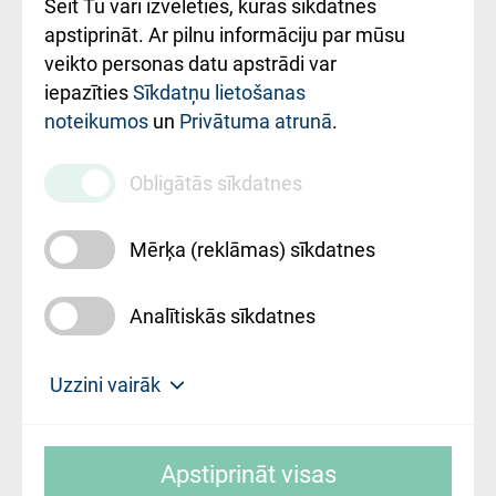
Šeit Tu vari izvēlēties, kuras sīkdatnes
Rekvizīti un
apstiprināt. Ar pilnu informāciju par mūsu
ārstniecības
veikto personas datu apstrādi var
iestādes kods
iepazīties
Sīkdatņu lietošanas
noteikumos
un
Privātuma atrunā
.
010000234
Maksas
Obligātās sīkdatnes
pakalpojumu
cenrādis
Mērķa (reklāmas) sīkdatnes
Analītiskās sīkdatnes
Uz sākumu
Uzzini vairāk
Rīgas Austrumu klīniskā universitātes
© SIA "Rīgas Austrumu klīniskā universitātes
slimnīca, turpmāk – Pārzinis, sīkdatņu
Apstiprināt visas
slimnīca"
izmantošanas politikas mērķis ir sniegt