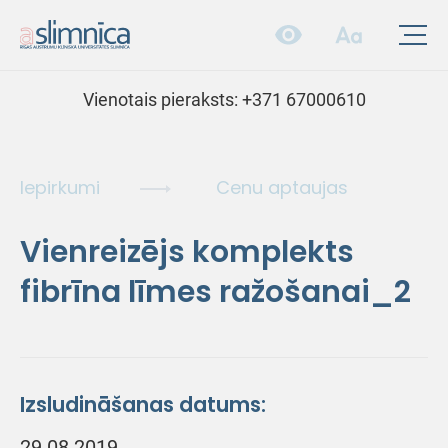
Vienotais pieraksts:
+371 67000610
Iepirkumi
Cenu aptaujas
Vienreizējs komplekts
fibrīna līmes ražošanai_2
Izsludināšanas datums:
29.08.2019