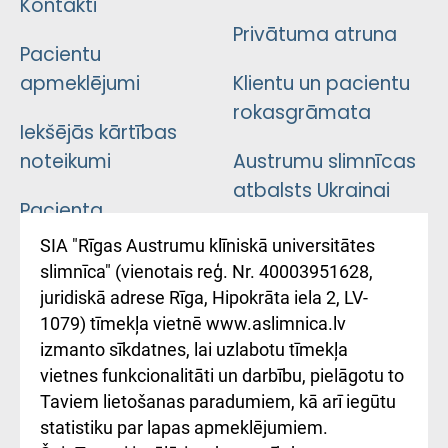
Kontakti
Privātuma atruna
Pacientu
apmeklējumi
Klientu un pacientu
rokasgrāmata
Iekšējās kārtības
noteikumi
Austrumu slimnīcas
atbalsts Ukrainai
Pacienta
atsauksmju/sūdzību
Підтримка Східної
SIA "Rīgas Austrumu klīniskā universitātes
iesniegšanas
лікарні та співпраця з
slimnīca" (vienotais reģ. Nr. 40003951628,
kārtība
Україною
juridiskā adrese Rīga, Hipokrāta iela 2, LV-
1079) tīmekļa vietnē www.aslimnica.lv
Kā pie mums nokļūt
izmanto sīkdatnes, lai uzlabotu tīmekļa
vietnes funkcionalitāti un darbību, pielāgotu to
Rēķinu apmaksas
Taviem lietošanas paradumiem, kā arī iegūtu
ceļvedis
statistiku par lapas apmeklējumiem.