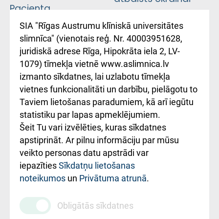
Pacienta
atsauksmju/sūdzību
Підтримка Східної
SIA "Rīgas Austrumu klīniskā universitātes
iesniegšanas
лікарні та співпраця з
slimnīca" (vienotais reģ. Nr. 40003951628,
kārtība
Україною
juridiskā adrese Rīga, Hipokrāta iela 2, LV-
1079) tīmekļa vietnē www.aslimnica.lv
Kā pie mums nokļūt
izmanto sīkdatnes, lai uzlabotu tīmekļa
vietnes funkcionalitāti un darbību, pielāgotu to
Rēķinu apmaksas
Taviem lietošanas paradumiem, kā arī iegūtu
ceļvedis
statistiku par lapas apmeklējumiem.
Šeit Tu vari izvēlēties, kuras sīkdatnes
Rekvizīti un
apstiprināt. Ar pilnu informāciju par mūsu
ārstniecības
veikto personas datu apstrādi var
iestādes kods
iepazīties
Sīkdatņu lietošanas
noteikumos
un
Privātuma atrunā
.
010000234
Maksas
Obligātās sīkdatnes
pakalpojumu