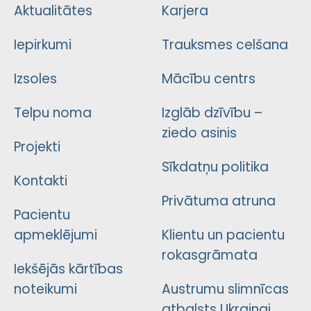
Aktualitātes
Karjera
Iepirkumi
Trauksmes celšana
Izsoles
Mācību centrs
Telpu noma
Izglāb dzīvību –
ziedo asinis
Projekti
Sīkdatņu politika
Kontakti
Privātuma atruna
Pacientu
apmeklējumi
Klientu un pacientu
rokasgrāmata
Iekšējās kārtības
noteikumi
Austrumu slimnīcas
atbalsts Ukrainai