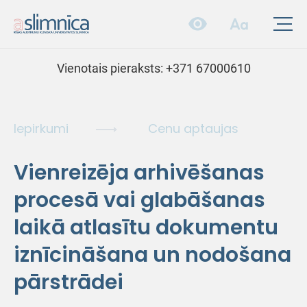
Vienotais pieraksts:
+371 67000610
Iepirkumi
Cenu aptaujas
Vienreizēja arhivēšanas
procesā vai glabāšanas
laikā atlasītu dokumentu
iznīcināšana un nodošana
pārstrādei