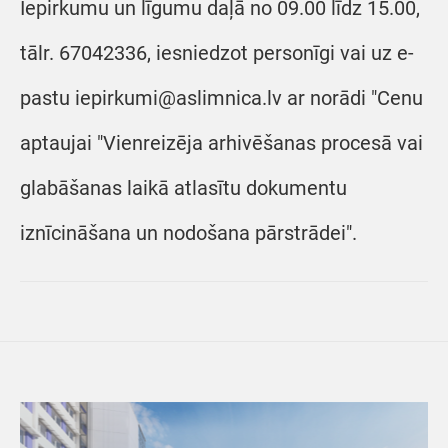
Iepirkumu un līgumu daļā no 09.00 līdz 15.00,
tālr. 67042336, iesniedzot personīgi vai uz e-
pastu iepirkumi@aslimnica.lv ar norādi "Cenu
aptaujai "Vienreizēja arhivēšanas procesā vai
glabāšanas laikā atlasītu dokumentu
iznīcināšana un nodošana pārstrādei".