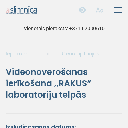
Vienotais pieraksts:
+371 67000610
Iepirkumi
Cenu aptaujas
Videonovērošanas
ierīkošana ,,RAKUS”
laboratoriju telpās
Izsludināšanas datums: