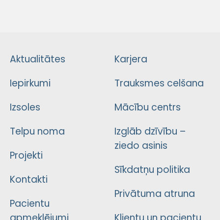
Aktualitātes
Karjera
Iepirkumi
Trauksmes celšana
Izsoles
Mācību centrs
Telpu noma
Izglāb dzīvību –
ziedo asinis
Projekti
Sīkdatņu politika
Kontakti
Privātuma atruna
Pacientu
apmeklējumi
Klientu un pacientu