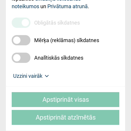
noteikumos
un
Privātuma atrunā
.
010000234
Maksas
Obligātās sīkdatnes
pakalpojumu
cenrādis
Mērķa (reklāmas) sīkdatnes
Analītiskās sīkdatnes
Uz sākumu
Uzzini vairāk
Rīgas Austrumu klīniskā universitātes
© SIA "Rīgas Austrumu klīniskā universitātes
slimnīca, turpmāk – Pārzinis, sīkdatņu
Apstiprināt visas
slimnīca"
izmantošanas politikas mērķis ir sniegt
fiziskajai personai/klientam – informāciju par
Apstiprināt atzīmētās
sīkdatņu izmantošanas nosacījumiem.
Mājas lapas izstrāde: