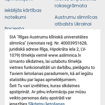
rokasgrāmata
Iekšējās kārtības
noteikumi
Austrumu slimnīcas
atbalsts Ukrainai
Pacienta
atsauksmju/sūdzību
Підтримка Східної
SIA "Rīgas Austrumu klīniskā universitātes
iesniegšanas
лікарні та співпраця з
slimnīca" (vienotais reģ. Nr. 40003951628,
kārtība
Україною
juridiskā adrese Rīga, Hipokrāta iela 2, LV-
1079) tīmekļa vietnē www.aslimnica.lv
Kā pie mums nokļūt
izmanto sīkdatnes, lai uzlabotu tīmekļa
vietnes funkcionalitāti un darbību, pielāgotu to
Rēķinu apmaksas
Taviem lietošanas paradumiem, kā arī iegūtu
ceļvedis
statistiku par lapas apmeklējumiem.
Šeit Tu vari izvēlēties, kuras sīkdatnes
Rekvizīti un
apstiprināt. Ar pilnu informāciju par mūsu
ārstniecības
veikto personas datu apstrādi var
iestādes kods
iepazīties
Sīkdatņu lietošanas