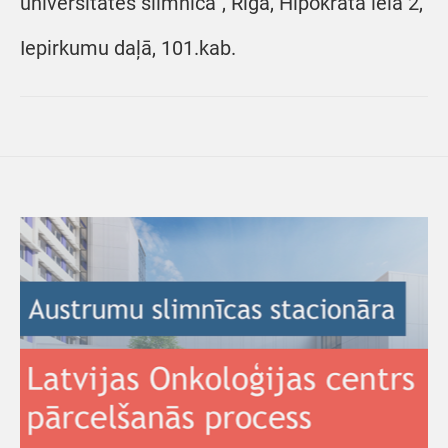
universitātes slimnīca”, Rīgā, Hipokrāta ielā 2,
Iepirkumu daļā, 101.kab.