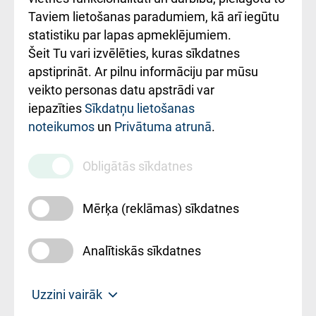
Rēķinu apmaksas
Taviem lietošanas paradumiem, kā arī iegūtu
ceļvedis
statistiku par lapas apmeklējumiem.
Šeit Tu vari izvēlēties, kuras sīkdatnes
Rekvizīti un
apstiprināt. Ar pilnu informāciju par mūsu
ārstniecības
veikto personas datu apstrādi var
iestādes kods
iepazīties
Sīkdatņu lietošanas
noteikumos
un
Privātuma atrunā
.
010000234
Maksas
Obligātās sīkdatnes
pakalpojumu
cenrādis
Mērķa (reklāmas) sīkdatnes
Analītiskās sīkdatnes
Uz sākumu
Uzzini vairāk