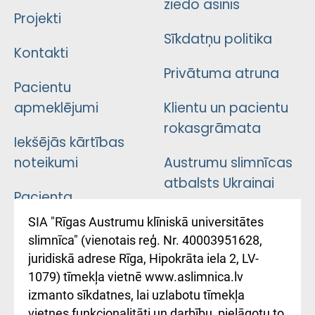
ziedo asinis
Projekti
Sīkdatņu politika
Kontakti
Privātuma atruna
Pacientu
apmeklējumi
Klientu un pacientu
rokasgrāmata
Iekšējās kārtības
noteikumi
Austrumu slimnīcas
atbalsts Ukrainai
Pacienta
atsauksmju/sūdzību
Підтримка Східної
SIA "Rīgas Austrumu klīniskā universitātes
iesniegšanas
лікарні та співпраця з
slimnīca" (vienotais reģ. Nr. 40003951628,
kārtība
Україною
juridiskā adrese Rīga, Hipokrāta iela 2, LV-
1079) tīmekļa vietnē www.aslimnica.lv
Kā pie mums nokļūt
izmanto sīkdatnes, lai uzlabotu tīmekļa
vietnes funkcionalitāti un darbību, pielāgotu to