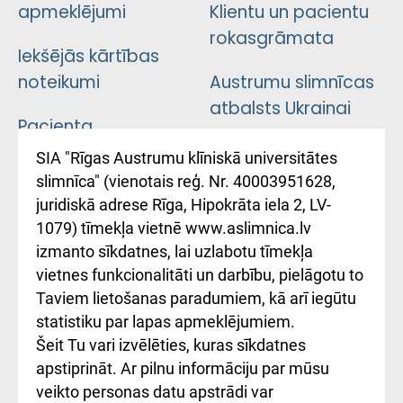
apmeklējumi
Klientu un pacientu
rokasgrāmata
Iekšējās kārtības
noteikumi
Austrumu slimnīcas
atbalsts Ukrainai
Pacienta
atsauksmju/sūdzību
Підтримка Східної
SIA "Rīgas Austrumu klīniskā universitātes
iesniegšanas
лікарні та співпраця з
slimnīca" (vienotais reģ. Nr. 40003951628,
kārtība
Україною
juridiskā adrese Rīga, Hipokrāta iela 2, LV-
1079) tīmekļa vietnē www.aslimnica.lv
Kā pie mums nokļūt
izmanto sīkdatnes, lai uzlabotu tīmekļa
vietnes funkcionalitāti un darbību, pielāgotu to
Rēķinu apmaksas
Taviem lietošanas paradumiem, kā arī iegūtu
ceļvedis
statistiku par lapas apmeklējumiem.
Šeit Tu vari izvēlēties, kuras sīkdatnes
Rekvizīti un
apstiprināt. Ar pilnu informāciju par mūsu
ārstniecības
veikto personas datu apstrādi var