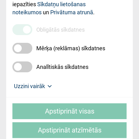
iestādes kods
iepazīties
Sīkdatņu lietošanas
noteikumos
un
Privātuma atrunā
.
010000234
Maksas
Obligātās sīkdatnes
pakalpojumu
cenrādis
Mērķa (reklāmas) sīkdatnes
Analītiskās sīkdatnes
Uz sākumu
Uzzini vairāk
Rīgas Austrumu klīniskā universitātes
© SIA "Rīgas Austrumu klīniskā universitātes
slimnīca, turpmāk – Pārzinis, sīkdatņu
Apstiprināt visas
slimnīca"
izmantošanas politikas mērķis ir sniegt
fiziskajai personai/klientam – informāciju par
Apstiprināt atzīmētās
sīkdatņu izmantošanas nosacījumiem.
Mājas lapas izstrāde: