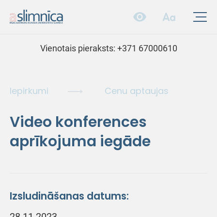
Vienotais pieraksts:
+371 67000610
Iepirkumi
Cenu aptaujas
Video konferences
aprīkojuma iegāde
Izsludināšanas datums:
28.11.2023