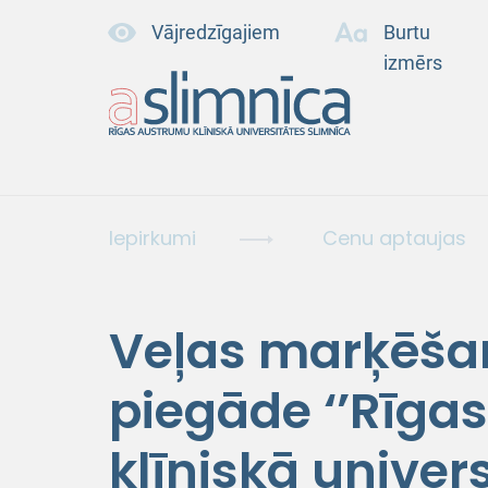
Vājredzīgajiem
Burtu
izmērs
Iepirkumi
Cenu aptaujas
Veļas marķēša
piegāde ‘’Rīga
klīniskā univers