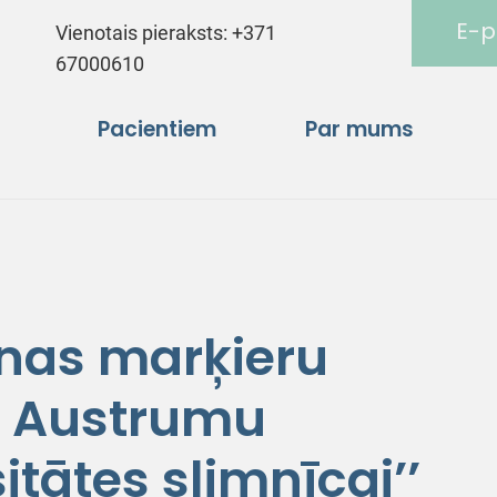
E-p
Vienotais pieraksts:
+371
67000610
Pacientiem
Par mums
nas marķieru
s Austrumu
itātes slimnīcai’’