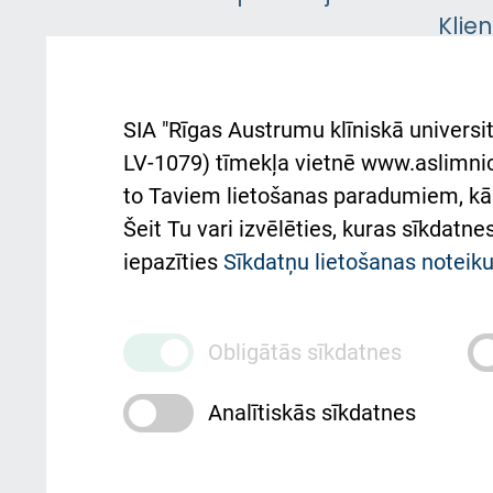
Klie
Iekšējās kārtības
rok
noteikumi
Aust
SIA "Rīgas Austrumu klīniskā universit
Pacienta
atba
LV-1079) tīmekļa vietnē www.aslimnica
atsauksmju/sūdzību
to Taviem lietošanas paradumiem, kā 
iesniegšanas kārtība
Підт
Šeit Tu vari izvēlēties, kuras sīkdatn
та с
Kā pie mums nokļūt
iepazīties
Sīkdatņu lietošanas notei
Rēķinu apmaksas
ceļvedis
Obligātās sīkdatnes
Rekvizīti un ārstniecības
Analītiskās sīkdatnes
iestādes kods 010000234