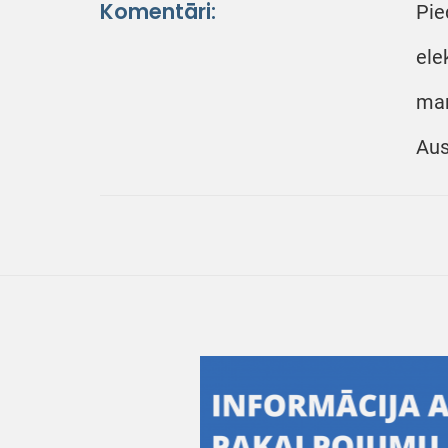
Komentāri:
Pie
ele
mar
Aus