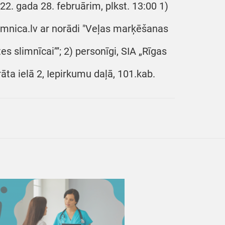
22. gada 28. februārim, plkst. 13:00 1)
imnica.lv ar norādi "Veļas marķēšanas
s slimnīcai’”; 2) personīgi, SIA „Rīgas
āta ielā 2, Iepirkumu daļā, 101.kab.