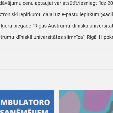
dāvājumu cenu aptaujai var atsūtīt/iesniegt līdz 20
ktroniski Iepirkumu daļai uz e-pastu iepirkumi@asl
ķieru piegāde ‘’Rīgas Austrumu klīniskā universitāte
trumu klīniskā universitātes slimnīca”, Rīgā, Hipokr