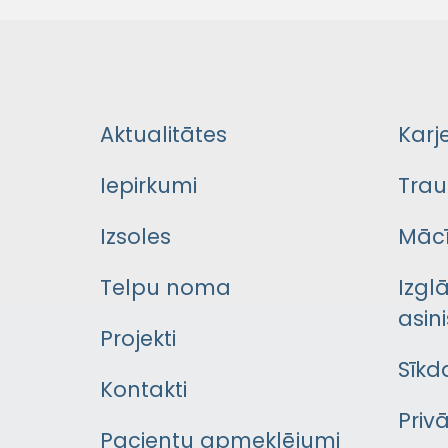
Aktualitātes
Karj
Iepirkumi
Trau
Izsoles
Mācī
Telpu noma
Izgl
asini
Projekti
Sīkd
Kontakti
Priv
Pacientu apmeklējumi