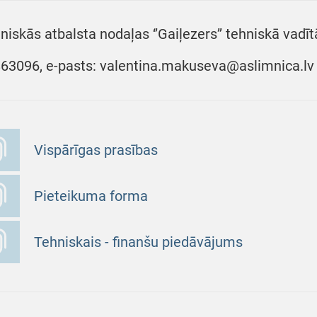
niskās atbalsta nodaļas ‘’Gaiļezers’’ tehniskā vadīt
63096, e-pasts: valentina.makuseva@aslimnica.lv
Vispārīgas prasības
Pieteikuma forma
Tehniskais - finanšu piedāvājums