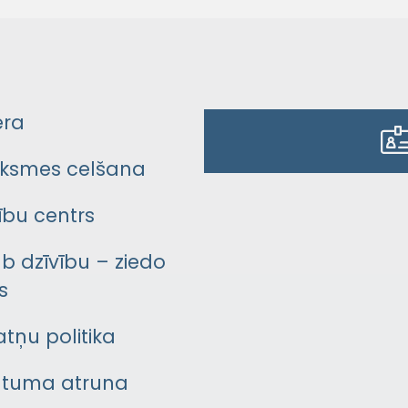
era
ksmes celšana
bu centrs
āb dzīvību – ziedo
s
atņu politika
ātuma atruna