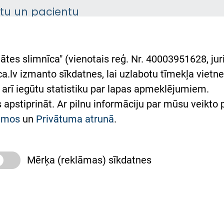
ntu un pacientu
asgrāmata
rumu slimnīcas
ātes slimnīca" (vienotais reģ. Nr. 40003951628, juri
lsts Ukrainai
.lv izmanto sīkdatnes, lai uzlabotu tīmekļa vietnes
arī iegūtu statistiku par lapas apmeklējumiem.
римка Східної лікарні
es apstiprināt. Ar pilnu informāciju par mūsu veikto
півпраця з Україною
kumos
un
Privātuma atrunā
.
Mērķa (reklāmas) sīkdatnes