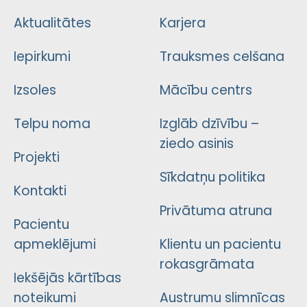
Aktualitātes
Karjera
Iepirkumi
Trauksmes celšana
Izsoles
Mācību centrs
Telpu noma
Izglāb dzīvību –
ziedo asinis
Projekti
Sīkdatņu politika
Kontakti
Privātuma atruna
Pacientu
apmeklējumi
Klientu un pacientu
rokasgrāmata
Iekšējās kārtības
noteikumi
Austrumu slimnīcas