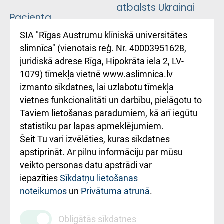
atbalsts Ukrainai
Pacienta
atsauksmju/sūdzību
Підтримка Східної
SIA "Rīgas Austrumu klīniskā universitātes
iesniegšanas
лікарні та співпраця з
slimnīca" (vienotais reģ. Nr. 40003951628,
kārtība
Україною
juridiskā adrese Rīga, Hipokrāta iela 2, LV-
1079) tīmekļa vietnē www.aslimnica.lv
Kā pie mums nokļūt
izmanto sīkdatnes, lai uzlabotu tīmekļa
vietnes funkcionalitāti un darbību, pielāgotu to
Rēķinu apmaksas
Taviem lietošanas paradumiem, kā arī iegūtu
ceļvedis
statistiku par lapas apmeklējumiem.
Šeit Tu vari izvēlēties, kuras sīkdatnes
Rekvizīti un
apstiprināt. Ar pilnu informāciju par mūsu
ārstniecības
veikto personas datu apstrādi var
iestādes kods
iepazīties
Sīkdatņu lietošanas
noteikumos
un
Privātuma atrunā
.
010000234
Maksas
Obligātās sīkdatnes