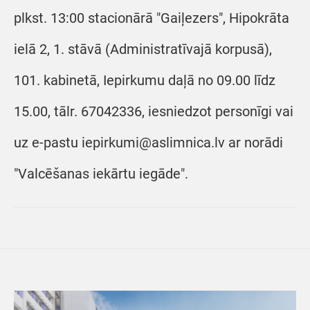
plkst. 13:00 stacionārā "Gaiļezers", Hipokrāta
ielā 2, 1. stāvā (Administratīvajā korpusā),
101. kabinetā, Iepirkumu daļā no 09.00 līdz
15.00, tālr. 67042336, iesniedzot personīgi vai
uz e-pastu iepirkumi@aslimnica.lv ar norādi
"Valcēšanas iekārtu iegāde".