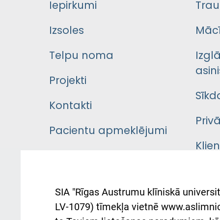
Iepirkumi
Trau
Izsoles
Mācī
Telpu noma
Izgl
asini
Projekti
Sīkd
Kontakti
Priv
Pacientu apmeklējumi
Klie
Iekšējās kārtības
rok
noteikumi
Aust
SIA "Rīgas Austrumu klīniskā universit
Pacienta
atba
LV-1079) tīmekļa vietnē www.aslimnica
atsauksmju/sūdzību