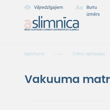
Vājredzīgajiem
Burtu
izmērs
Iepirkumi
Cenu aptaujas
Vakuuma matr