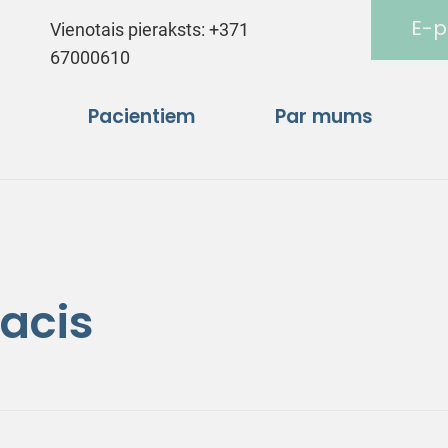
E-p
Vienotais pieraksts:
+371
67000610
Pacientiem
Par mums
acis