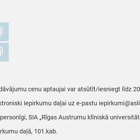
dāvājumu cenu aptaujai var atsūtīt/iesniegt līdz 20
ktroniski Iepirkumu daļai uz e-pastu iepirkumi@as
) personīgi, SIA „Rīgas Austrumu klīniskā universitāt
irkumu daļā, 101.kab.