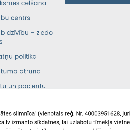
ksmes celšana
bu centrs
āb dzīvību – ziedo
s
atņu politika
ātuma atruna
ntu un pacientu
asgrāmata
rumu slimnīcas
ātes slimnīca" (vienotais reģ. Nr. 40003951628, juri
lsts Ukrainai
.lv izmanto sīkdatnes, lai uzlabotu tīmekļa vietnes