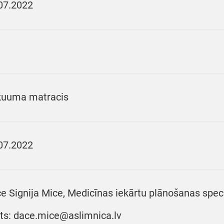
07.2022
uuma matracis
07.2022
e Signija Mice, Medicīnas iekārtu plānošanas speciā
ts: dace.mice@aslimnica.lv