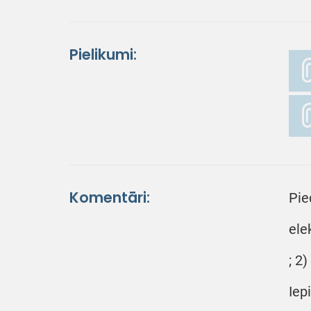
Pielikumi:
Komentāri:
Pie
ele
; 2
Iep