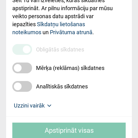
Šeit Tu vari izvēlēties, kuras sīkdatnes
Rekvizīti un
apstiprināt. Ar pilnu informāciju par mūsu
ārstniecības
veikto personas datu apstrādi var
iestādes kods
iepazīties
Sīkdatņu lietošanas
noteikumos
un
Privātuma atrunā
.
010000234
Maksas
Obligātās sīkdatnes
pakalpojumu
cenrādis
Mērķa (reklāmas) sīkdatnes
Analītiskās sīkdatnes
Uz sākumu
Uzzini vairāk
Rīgas Austrumu klīniskā universitātes
© SIA "Rīgas Austrumu klīniskā universitātes
slimnīca, turpmāk – Pārzinis, sīkdatņu
Apstiprināt visas
slimnīca"
izmantošanas politikas mērķis ir sniegt