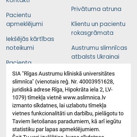
Kontakti
Privātuma atruna
Pacientu
apmeklējumi
Klientu un pacientu
rokasgrāmata
Iekšējās kārtības
noteikumi
Austrumu slimnīcas
atbalsts Ukrainai
Pacienta
atsauksmju/sūdzību
Підтримка Східної
SIA "Rīgas Austrumu klīniskā universitātes
iesniegšanas
лікарні та співпраця з
slimnīca" (vienotais reģ. Nr. 40003951628,
kārtība
Україною
juridiskā adrese Rīga, Hipokrāta iela 2, LV-
1079) tīmekļa vietnē www.aslimnica.lv
Kā pie mums nokļūt
izmanto sīkdatnes, lai uzlabotu tīmekļa
vietnes funkcionalitāti un darbību, pielāgotu to
Rēķinu apmaksas
Taviem lietošanas paradumiem, kā arī iegūtu
ceļvedis
statistiku par lapas apmeklējumiem.