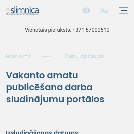
Vienotais pieraksts:
+371 67000610
Iepirkumi
Cenu aptaujas
Vakanto amatu
publicēšana darba
sludinājumu portālos
Izsludināšanas datums: