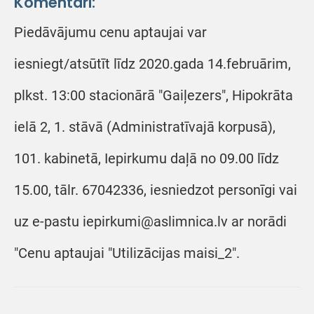
Komentāri:
Piedāvājumu cenu aptaujai var
iesniegt/atsūtīt līdz 2020.gada 14.februārim,
plkst. 13:00 stacionārā "Gaiļezers", Hipokrāta
ielā 2, 1. stāvā (Administratīvajā korpusā),
101. kabinetā, Iepirkumu daļā no 09.00 līdz
15.00, tālr. 67042336, iesniedzot personīgi vai
uz e-pastu iepirkumi@aslimnica.lv ar norādi
"Cenu aptaujai "Utilizācijas maisi_2".