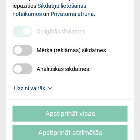
iestādes kods
iepazīties
Sīkdatņu lietošanas
noteikumos
un
Privātuma atrunā
.
010000234
Maksas
Obligātās sīkdatnes
pakalpojumu
cenrādis
Mērķa (reklāmas) sīkdatnes
Analītiskās sīkdatnes
Uz sākumu
Uzzini vairāk
Rīgas Austrumu klīniskā universitātes
© SIA "Rīgas Austrumu klīniskā universitātes
slimnīca, turpmāk – Pārzinis, sīkdatņu
Apstiprināt visas
slimnīca"
izmantošanas politikas mērķis ir sniegt
fiziskajai personai/klientam – informāciju par
Apstiprināt atzīmētās
sīkdatņu izmantošanas nosacījumiem.
Mājas lapas izstrāde: