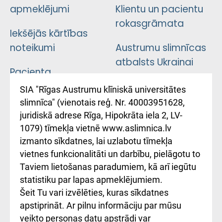
apmeklējumi
Klientu un pacientu
rokasgrāmata
Iekšējās kārtības
noteikumi
Austrumu slimnīcas
atbalsts Ukrainai
Pacienta
atsauksmju/sūdzību
Підтримка Східної
SIA "Rīgas Austrumu klīniskā universitātes
iesniegšanas
лікарні та співпраця з
slimnīca" (vienotais reģ. Nr. 40003951628,
kārtība
Україною
juridiskā adrese Rīga, Hipokrāta iela 2, LV-
1079) tīmekļa vietnē www.aslimnica.lv
Kā pie mums nokļūt
izmanto sīkdatnes, lai uzlabotu tīmekļa
vietnes funkcionalitāti un darbību, pielāgotu to
Rēķinu apmaksas
Taviem lietošanas paradumiem, kā arī iegūtu
ceļvedis
statistiku par lapas apmeklējumiem.
Šeit Tu vari izvēlēties, kuras sīkdatnes
Rekvizīti un
apstiprināt. Ar pilnu informāciju par mūsu
ārstniecības
veikto personas datu apstrādi var