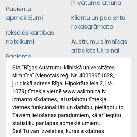
Privātuma atruna
Pacientu
apmeklējumi
Klientu un pacientu
rokasgrāmata
Iekšējās kārtības
noteikumi
Austrumu slimnīcas
atbalsts Ukrainai
Pacienta
atsauksmju/sūdzību
Підтримка Східної
SIA "Rīgas Austrumu klīniskā universitātes
iesniegšanas
лікарні та співпраця з
slimnīca" (vienotais reģ. Nr. 40003951628,
kārtība
Україною
juridiskā adrese Rīga, Hipokrāta iela 2, LV-
1079) tīmekļa vietnē www.aslimnica.lv
Kā pie mums nokļūt
izmanto sīkdatnes, lai uzlabotu tīmekļa
vietnes funkcionalitāti un darbību, pielāgotu to
Rēķinu apmaksas
Taviem lietošanas paradumiem, kā arī iegūtu
ceļvedis
statistiku par lapas apmeklējumiem.
Šeit Tu vari izvēlēties, kuras sīkdatnes