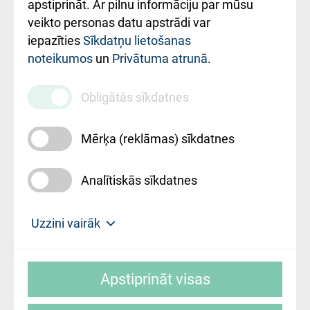
Rekvizīti un
apstiprināt. Ar pilnu informāciju par mūsu
ārstniecības
veikto personas datu apstrādi var
iestādes kods
iepazīties
Sīkdatņu lietošanas
noteikumos
un
Privātuma atrunā
.
010000234
Maksas
Obligātās sīkdatnes
pakalpojumu
cenrādis
Mērķa (reklāmas) sīkdatnes
Analītiskās sīkdatnes
Uz sākumu
Uzzini vairāk
Rīgas Austrumu klīniskā universitātes
© SIA "Rīgas Austrumu klīniskā universitātes
slimnīca, turpmāk – Pārzinis, sīkdatņu
Apstiprināt visas
slimnīca"
izmantošanas politikas mērķis ir sniegt