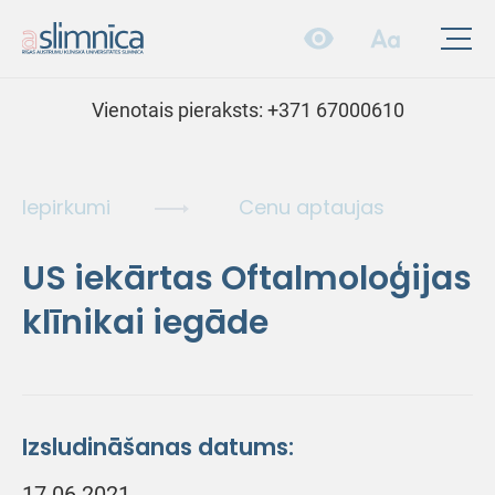
Vienotais pieraksts:
+371 67000610
Iepirkumi
Cenu aptaujas
US iekārtas Oftalmoloģijas
klīnikai iegāde
Izsludināšanas datums:
17.06.2021