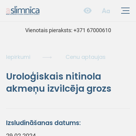
Vienotais pieraksts:
+371 67000610
Iepirkumi
Cenu aptaujas
Uroloģiskais nitinola
akmeņu izvilcēja grozs
Izsludināšanas datums:
29.02.2024