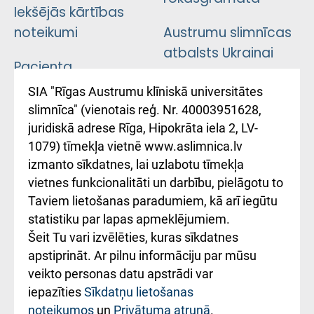
Iekšējās kārtības
noteikumi
Austrumu slimnīcas
atbalsts Ukrainai
Pacienta
atsauksmju/sūdzību
Підтримка Східної
SIA "Rīgas Austrumu klīniskā universitātes
iesniegšanas
лікарні та співпраця з
slimnīca" (vienotais reģ. Nr. 40003951628,
kārtība
Україною
juridiskā adrese Rīga, Hipokrāta iela 2, LV-
1079) tīmekļa vietnē www.aslimnica.lv
Kā pie mums nokļūt
izmanto sīkdatnes, lai uzlabotu tīmekļa
vietnes funkcionalitāti un darbību, pielāgotu to
Rēķinu apmaksas
Taviem lietošanas paradumiem, kā arī iegūtu
ceļvedis
statistiku par lapas apmeklējumiem.
Šeit Tu vari izvēlēties, kuras sīkdatnes
Rekvizīti un
apstiprināt. Ar pilnu informāciju par mūsu
ārstniecības
veikto personas datu apstrādi var
iestādes kods
iepazīties
Sīkdatņu lietošanas
noteikumos
un
Privātuma atrunā
.
010000234