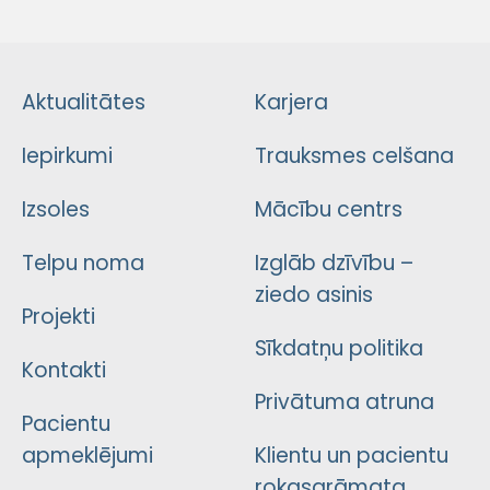
Aktualitātes
Karjera
Iepirkumi
Trauksmes celšana
Izsoles
Mācību centrs
Telpu noma
Izglāb dzīvību –
ziedo asinis
Projekti
Sīkdatņu politika
Kontakti
Privātuma atruna
Pacientu
apmeklējumi
Klientu un pacientu
rokasgrāmata