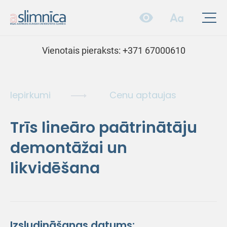
Vienotais pieraksts:
+371 67000610
Iepirkumi
Cenu aptaujas
Trīs lineāro paātrinātāju
demontāžai un
likvidēšana
Izsludināšanas datums: