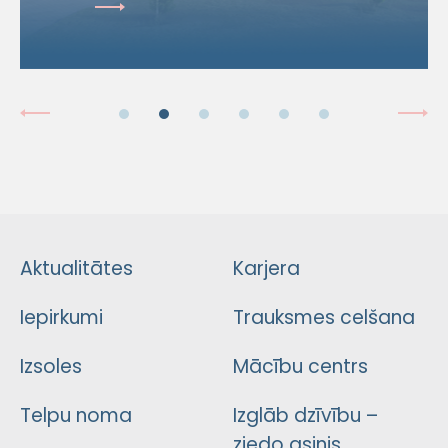
Aktualitātes
Karjera
Iepirkumi
Trauksmes celšana
Izsoles
Mācību centrs
Telpu noma
Izglāb dzīvību –
ziedo asinis