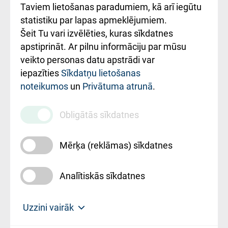
Rēķinu apmaksas
Taviem lietošanas paradumiem, kā arī iegūtu
ceļvedis
statistiku par lapas apmeklējumiem.
Šeit Tu vari izvēlēties, kuras sīkdatnes
Rekvizīti un
apstiprināt. Ar pilnu informāciju par mūsu
ārstniecības
veikto personas datu apstrādi var
iestādes kods
iepazīties
Sīkdatņu lietošanas
noteikumos
un
Privātuma atrunā
.
010000234
Maksas
Obligātās sīkdatnes
pakalpojumu
cenrādis
Mērķa (reklāmas) sīkdatnes
Analītiskās sīkdatnes
Uz sākumu
Uzzini vairāk