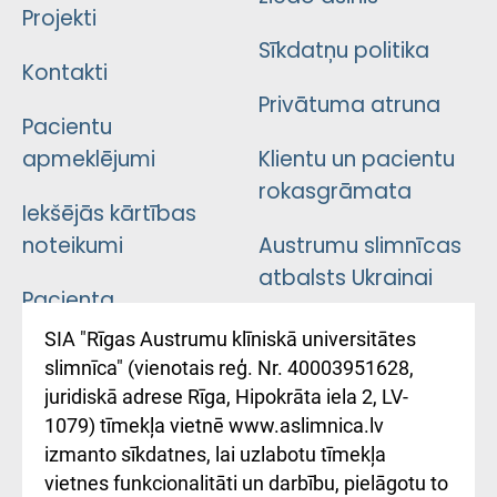
Projekti
Sīkdatņu politika
Kontakti
Privātuma atruna
Pacientu
apmeklējumi
Klientu un pacientu
rokasgrāmata
Iekšējās kārtības
noteikumi
Austrumu slimnīcas
atbalsts Ukrainai
Pacienta
atsauksmju/sūdzību
Підтримка Східної
SIA "Rīgas Austrumu klīniskā universitātes
iesniegšanas
лікарні та співпраця з
slimnīca" (vienotais reģ. Nr. 40003951628,
kārtība
Україною
juridiskā adrese Rīga, Hipokrāta iela 2, LV-
1079) tīmekļa vietnē www.aslimnica.lv
Kā pie mums nokļūt
izmanto sīkdatnes, lai uzlabotu tīmekļa
vietnes funkcionalitāti un darbību, pielāgotu to